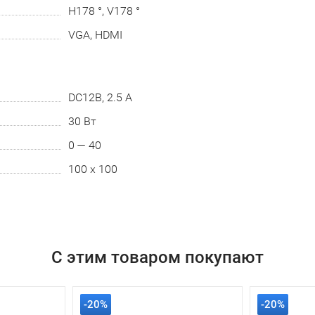
H178 °, V178 °
VGA, HDMI
DC12В, 2.5 A
30 Вт
0 — 40
100 x 100
С этим товаром покупают
-20%
-20%