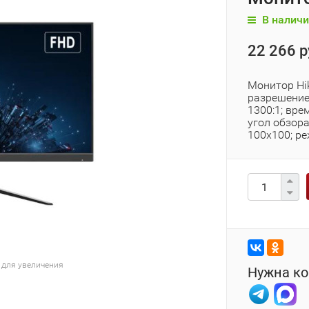
В наличи
22 266 р
Монитор Hik
разрешение
1300:1; вре
угол обзора
100х100; ре
 для увеличения
Нужна ко