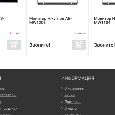
DS-
Монитор Hikvision AE-
Монитор Hi
MW1203
MW1104
Звоните
Звоните
Звоните!
Звоните!
Ы
ИНФОРМАЦИЯ
еры
О компании
истраторы
Акции
ы
Доставка
 продукция
Оплата