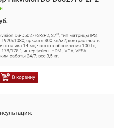
и
уб.
vision DS-D5027F3-2P2, 27"", тип матрицы IPS,
 1920х1080; яркость 300 кд/м2; контрастность
мя отклика 14 мс; частота обновления 100 Гц,
 178/178 °, интерфейсы: HDMI, VGA; VESA
жим работы 24/7; вес 3,5 кг.
В корзину
нсультация: