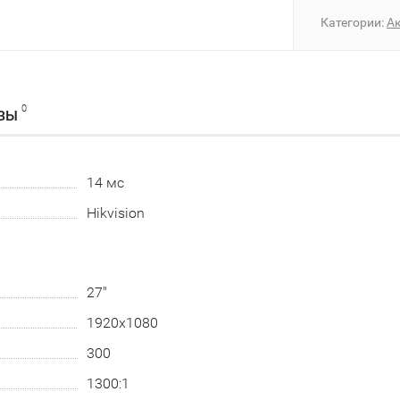
Категории:
А
0
ВЫ
14 мс
Hikvision
27"
1920х1080
300
1300:1