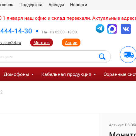
 связь
Поддержка
Бренды
Новости
 1 января наш офис и склад переехали. Актуальные адреса
 444-14-30
Пн—Пт 09:00—18:00
vision24.ru
Монтаж
Акции
Домофоны
Кабельная продукция
Охранные сис
P2
Артикул:
DS-D5
Монито