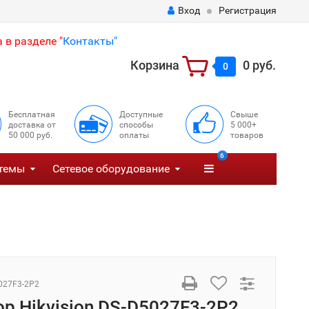
Вход
Регистрация
 в разделе "
Контакты"
Корзина
0 руб.
0
Бесплатная
Доступные
Свыше
доставка от
способы
5 000+
50 000 руб.
оплаты
товаров
6
темы
Сетевое оборудование
027F3-2P2
р Hikvision DS-D5027F3-2P2