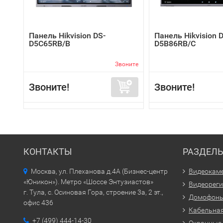
Панель Hikvision DS-
Панель Hikvision 
D5C65RB/B
D5B86RB/C
Звоните
Звоните!
Звоните!
КОНТАКТЫ
РАЗДЕЛ
Москва, ул. Плеханова д.4А (Бизнес-центр
Видеокам
«Юникон»). Метро «Шоссе Энтузиастов»
Видеорег
г. Тула, с. Осиновая Гора, строение 3а, 2 эт.,
Домофон
офис 436
Кабельная
+7 (499) 444-14-30