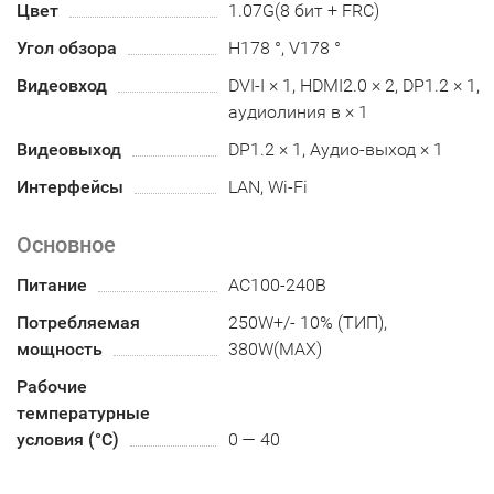
Цвет
1.07G(8 бит + FRC)
Угол обзора
H178 °, V178 °
Видеовход
DVI-I × 1, HDMI2.0 × 2, DP1.2 × 1,
аудиолиния в × 1
Видеовыход
DP1.2 × 1, Аудио-выход × 1
Интерфейсы
LAN, Wi-Fi
Основное
Питание
AC100-240B
Потребляемая
250W+/- 10% (ТИП),
мощность
380W(MAX)
Рабочие
температурные
условия (°С)
0 — 40