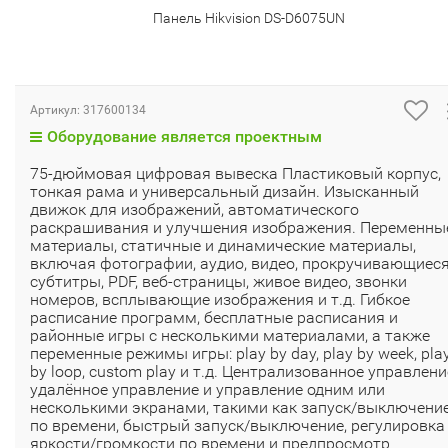
Панель Hikvision DS-D6075UN
Артикул:
317600134
Оборудование является проектным
75-дюймовая цифровая вывеска Пластиковый корпус,
тонкая рама и универсальный дизайн. Изысканный
движок для изображений, автоматического
раскрашивания и улучшения изображения. Переменны
материалы, статичные и динамические материалы,
включая фотографии, аудио, видео, прокручивающиес
субтитры, PDF, веб-страницы, живое видео, звонки
номеров, всплывающие изображения и т.д. Гибкое
расписание программ, бесплатные расписания и
районные игры с несколькими материалами, а также
переменные режимы игры: play by day, play by week, pla
by loop, custom play и т.д. Централизованное управлени
удалённое управление и управление одним или
несколькими экранами, такими как запуск/выключени
по времени, быстрый запуск/выключение, регулировка
яркости/громкости по времени и предпросмотр