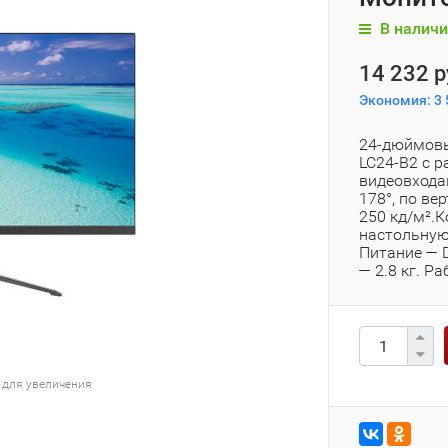
В наличи
14 232 р
Экономия:
3 
24-дюймовы
LC24-B2 с 
видеовхода
178°, по ве
250 кд/м².К
настольную
Питание — D
— 2.8 кг. Р
 для увеличения