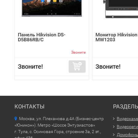
Панель Hikvision DS-
Монитор Hikvision
D5B86RB/C
MW1203
Звоните
Звоните!
Звоните!
КОНТАКТЫ
РАЗДЕЛ
Москва, ул. Плеханова д.4А (Бизнес-центр
Видеокам
«Юникон»). Метро «Шоссе Энтузиастов»
Видеорег
г. Тула, с. Осиновая Гора, строение 3а, 2 эт.,
Домофон