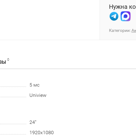
Нужна ко
Категории:
А
0
ВЫ
5 мс
Uniview
24"
1920х1080