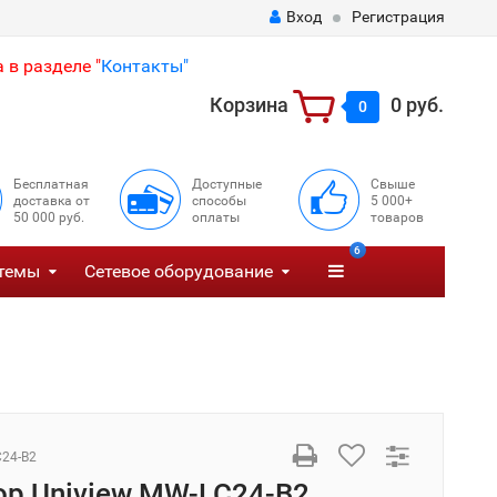
Вход
Регистрация
 в разделе "
Контакты"
Корзина
0 руб.
0
Бесплатная
Доступные
Свыше
доставка от
способы
5 000+
50 000 руб.
оплаты
товаров
6
темы
Сетевое оборудование
24-B2
р Uniview MW-LC24-B2