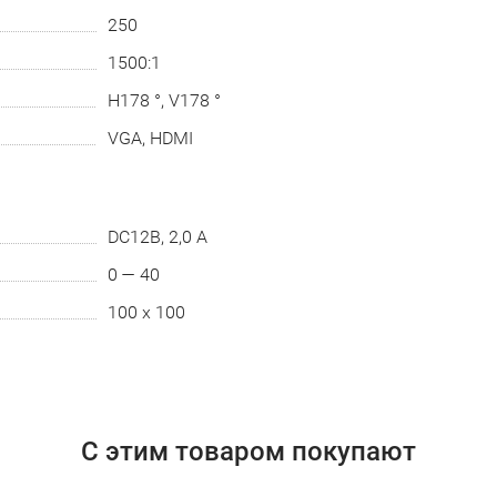
250
1500:1
H178 °, V178 °
VGA, HDMI
DC12В, 2,0 А
0 — 40
100 x 100
С этим товаром покупают