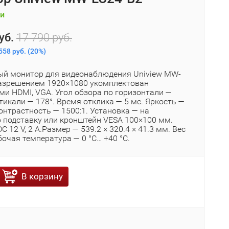
и
уб.
17 790 руб.
558 руб.
(
20%
)
й монитор для видеонаблюдения Uniview MW-
разрешением 1920×1080 укомплектован
ми HDMI, VGA. Угол обзора по горизонтали —
ртикали — 178°. Время отклика — 5 мс. Яркость —
онтрастность — 1500:1. Установка — на
 подставку или кронштейн VESA 100×100 мм.
C 12 V, 2 A.Размер — 539.2 × 320.4 × 41.3 мм. Вес
абочая температура — 0 °C… +40 °C.
В корзину