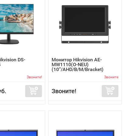
kvision DS-
Монитор Hikvision AE-
5
MW1110(O-NEU)
(10’’/AHD/B/M/Bracket)
Звоните!
Звоните
уб.
Звоните!