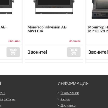
 AE-
Монитор Hikvision AE-
Монитор Hi
MW1104
MP1302/E
Звоните
Звоните
Звоните!
Звоните!
Ы
ИНФОРМАЦИЯ
еры
О компании
истраторы
Акции
ы
Доставка