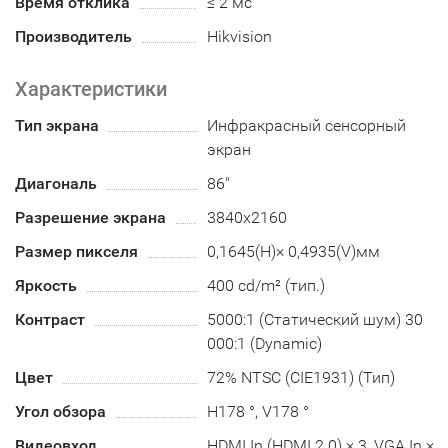
Время отклика
≤ 2 мс
Производитель
Hikvision
Характеристики
Тип экрана
Инфракрасный сенсорный
экран
Диагональ
86"
Разрешение экрана
3840х2160
Размер пикселя
0,1645(H)× 0,4935(V)мм
Яркость
400 cd/m² (тип.)
Контраст
5000:1 (Статический шум) 30
000:1 (Dynamic)
Цвет
72% NTSC (CIE1931) (Тип)
Угол обзора
H178 °, V178 °
Видеовход
HDMI In (HDMI 2.0) × 3, VGA In ×