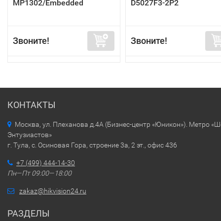
MP1302/Embedded
D5027F3-2P2
Звоните!
Звоните!
КОНТАКТЫ
Москва, ул. Плеханова д.4А (Бизнес-центр «Юникон»). Метро «
Энтузиастов»
г. Тула, с. Осиновая Гора, строение 3а, 2 эт., офис 436
+7 (499) 444-14-30
Пн—Пт 09:00—18:00
zakaz@hikvision24.ru
РАЗДЕЛЫ