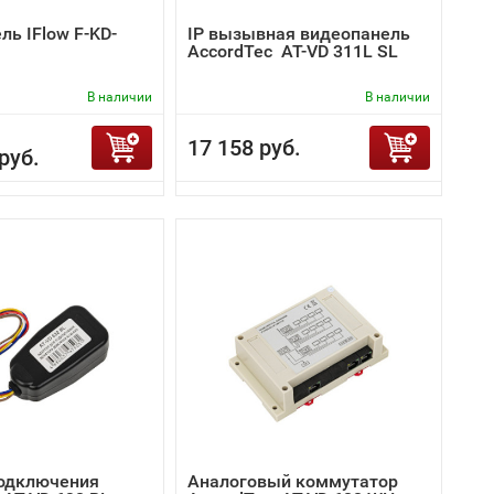
ь IFlow F-KD-
IP вызывная видеопанель
AccordTec AT-VD 311L SL
В наличии
В наличии
17 158 руб.
руб.
одключения
Аналоговый коммутатор