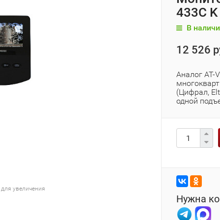
433C K
В наличи
12 526 р
Аналог AT-
многоквар
(Цифрал, El
одной подъ
 для увеличения
Нужна ко