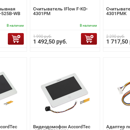
зывная
Считыватель IFlow F-KD-
Считывател
D-525B-WB
4301PM
4301PMK
В наличии
В наличии
1 990 руб.
2 290 руб.
1 492,50 руб.
1 717,50 
cordTec
Видеодомофон AccordTec
Адаптер п