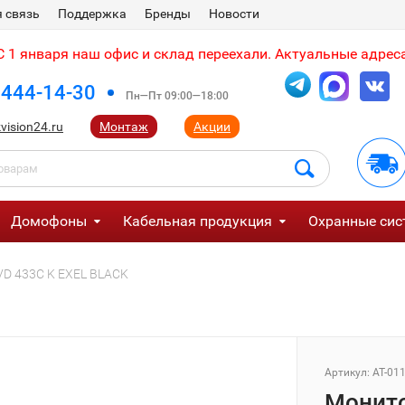
 связь
Поддержка
Бренды
Новости
 1 января наш офис и склад переехали. Актуальные адреса
 444-14-30
Пн—Пт 09:00—18:00
vision24.ru
Монтаж
Акции
Домофоны
Кабельная продукция
Охранные сис
VD 433C K EXEL BLACK
Артикул:
AT-01
Монито