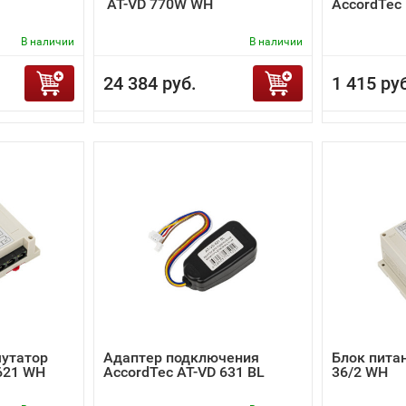
AT-VD 770W WH
AccordTec
В наличии
В наличии
24 384 руб.
1 415 ру
утатор
Адаптер подключения
Блок питан
621 WH
AccordTec AT-VD 631 BL
36/2 WH