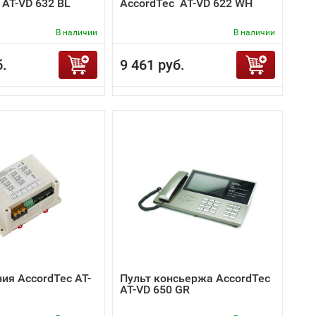
 AT-VD 632 BL
AccordTec AT-VD 622 WH
В наличии
В наличии
б.
9 461 руб.
ия AccordTec AT-
Пульт консьержа AccordTec
AT-VD 650 GR