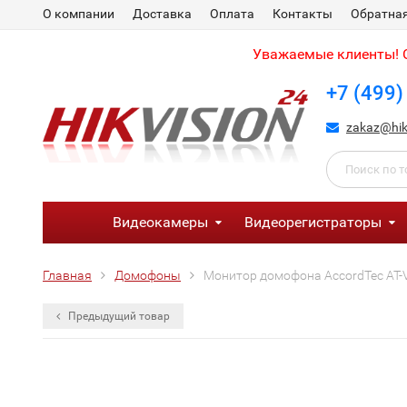
О компании
Доставка
Оплата
Контакты
Обратная
Уважаемые клиенты! С
+7 (499)
zakaz@hik
Видеокамеры
Видеорегистраторы
Главная
Домофоны
Монитор домофона AccordTec AT-
Предыдущий товар