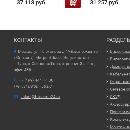
37 118 руб.
31 257 руб.
КОНТАКТЫ
РАЗДЕЛ
Москва, ул. Плеханова д.4А (Бизнес-центр
Видеокам
«Юникон»). Метро «Шоссе Энтузиастов»
Видеорег
г. Тула, с. Осиновая Гора, строение 3а, 2 эт.,
Домофон
офис 436
Кабельная
+7 (499) 444-14-30
Охранные
Пн—Пт 09:00—18:00
Сетевое о
zakaz@hikvision24.ru
СКУД
Аксессуа
Программн
Комплекту
Монтажн