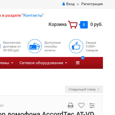
Вход
Регистрация
 в разделе "
Контакты"
Корзина
0 руб.
0
Бесплатная
Доступные
Свыше
доставка от
способы
5 000+
50 000 руб.
оплаты
товаров
6
темы
Сетевое оборудование
Следующий товар
161
р домофона AccordTec AT-VD