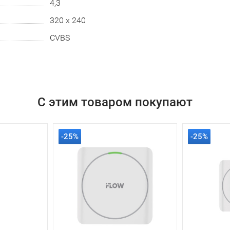
4,3
320 х 240
CVBS
С этим товаром покупают
-25%
-25%