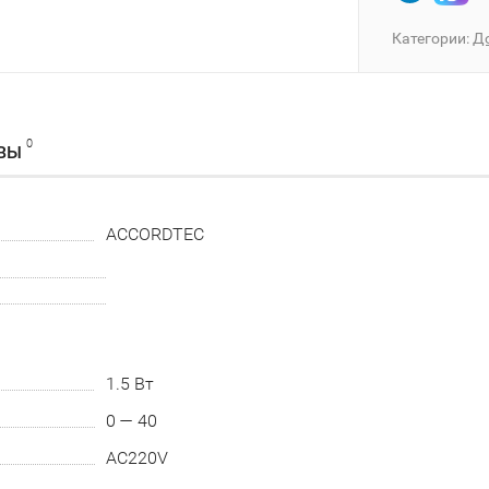
Категории:
Д
0
ВЫ
ACCORDTEC
1.5 Вт
0 — 40
AC220V