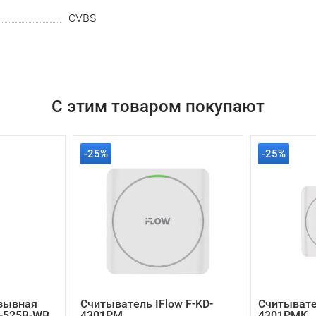
CVBS
С этим товаром покупают
-25%
-25%
зывная
Считыватель IFlow F-KD-
Считывател
D-525B-WB
4301PM
4301PMK