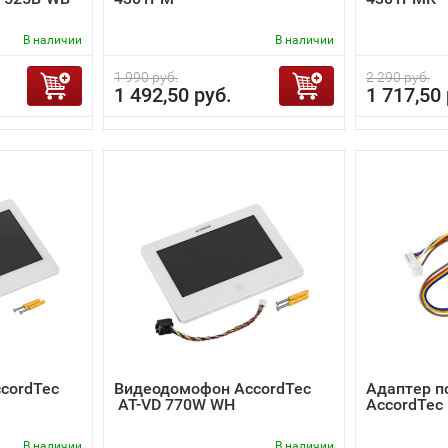
В наличии
В наличии
1 990 руб.
2 290 руб.
1 492,50 руб.
1 717,50 
cordTec
Видеодомофон AccordTec
Адаптер п
AT-VD 770W WH
AccordTec
В наличии
В наличии