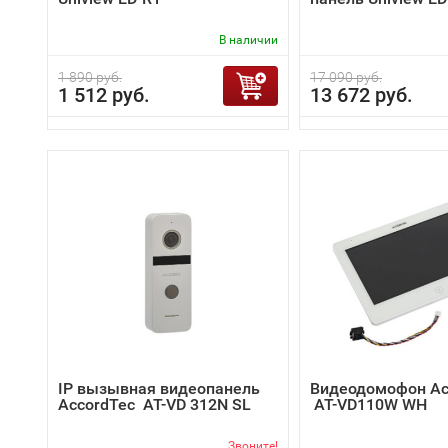
В наличии
1 890 руб.
17 090 руб.
1 512 руб.
13 672 руб.
IP вызывная видеопанель
Видеодомофон Ac
AccordTec AT-VD 312N SL
AT-VD110W WH
Звоните!