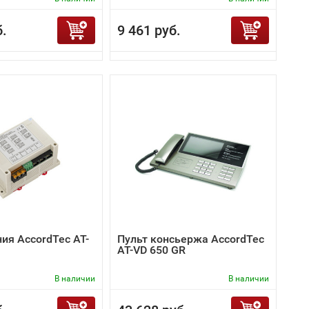
б.
9 461 руб.
ия AccordTec AT-
Пульт консьержа AccordTec
AT-VD 650 GR
В наличии
В наличии