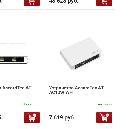
б.
43 628 руб.
 AccordTec AT-
Устройство AccordTec AT-
AC10W WH
В наличии
В наличии
б.
7 619 руб.