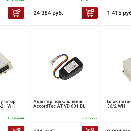
24 384 руб.
1 415 ру
утатор
Адаптер подключения
Блок питан
621 WH
AccordTec AT-VD 631 BL
36/2 WH
В наличии
В наличии