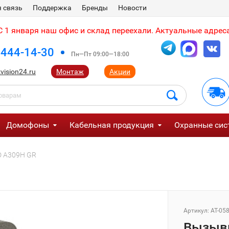
 связь
Поддержка
Бренды
Новости
 1 января наш офис и склад переехали. Актуальные адреса
 444-14-30
Пн—Пт 09:00—18:00
vision24.ru
Монтаж
Акции
Домофоны
Кабельная продукция
Охранные сис
D A309H GR
Артикул:
AT-05
Вызывн