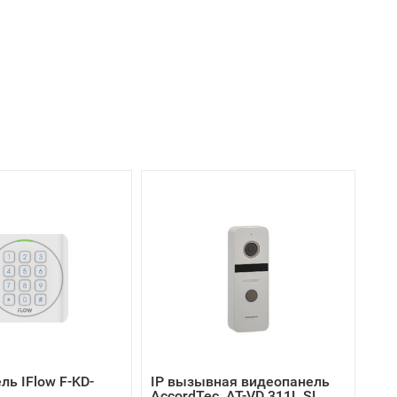
ь IFlow F-KD-
IP вызывная видеопанель
AccordTec AT-VD 311L SL