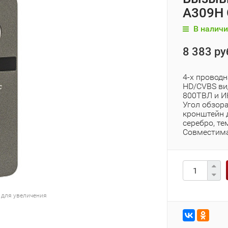
A309H
В наличи
8 383 ру
4-х провод
HD/CVBS ви
800ТВЛ и ИК
Угол обзора
кронштейн д
серебро, те
Совместима
 для увеличения