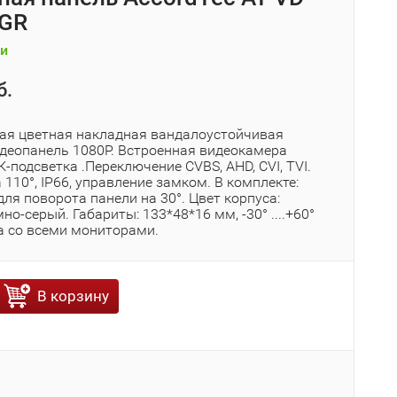
 GR
и
б.
ная цветная накладная вандалоустойчивая
деопанель 1080P. Встроенная видеокамера
-подсветка .Переключение CVBS, AHD, CVI, TVI.
 110°, IP66, управление замком. В комплекте:
ля поворота панели на 30°. Цвет корпуса:
мно-серый. Габариты: 133*48*16 мм, -30° ....+60°
 со всеми мониторами.
В корзину