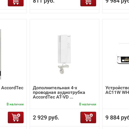
811 руб.
9 984 ру
 AccordTec
Дополнительная 4-х
Устройство
проводная аудиотрубка
AC11W WH
AccordTec AT-VD ...
В наличии
В наличии
2 929 руб.
9 884 ру