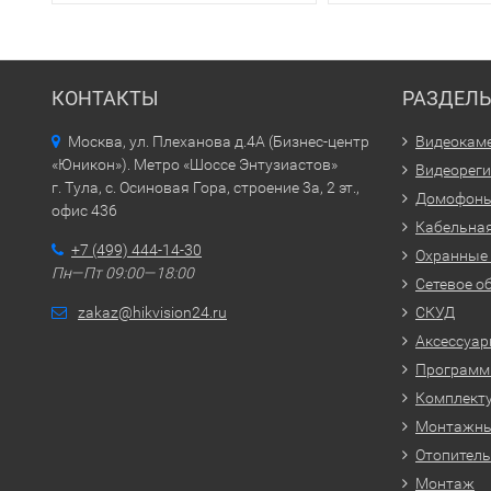
КОНТАКТЫ
РАЗДЕЛ
Москва, ул. Плеханова д.4А (Бизнес-центр
Видеокам
«Юникон»). Метро «Шоссе Энтузиастов»
Видеорег
г. Тула, с. Осиновая Гора, строение 3а, 2 эт.,
Домофон
офис 436
Кабельная
+7 (499) 444-14-30
Охранные
Пн—Пт 09:00—18:00
Сетевое о
zakaz@hikvision24.ru
СКУД
Аксессуа
Программн
Комплекту
Монтажн
Отопитель
Монтаж