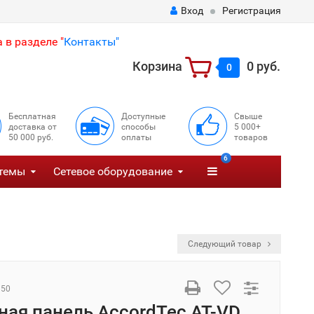
Вход
Регистрация
 в разделе "
Контакты"
Корзина
0 руб.
0
Бесплатная
Доступные
Свыше
доставка от
способы
5 000+
50 000 руб.
оплаты
товаров
6
темы
Сетевое оборудование
Следующий товар
850
ая панель AccordTec AT-VD