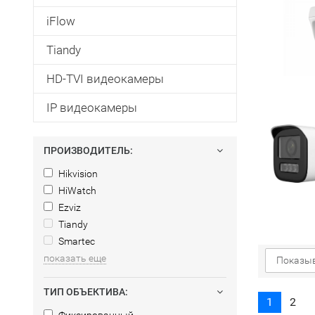
iFlow
Tiandy
HD-TVI видеокамеры
IP видеокамеры
ПРОИЗВОДИТЕЛЬ:
Hikvision
HiWatch
Ezviz
Tiandy
Smartec
показать еще
Показыв
ТИП ОБЪЕКТИВА:
1
2