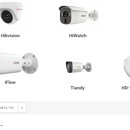
Hikvision
HiWatch
iFlow
Tiandy
HD-
ать по:
→