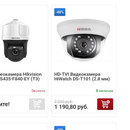
-48%
еокамера Hikvision
HD-TVI Видеокамера
VS435-F840-EY (T3)
HiWatch DS-T101 (2.8 мм)
Звоните
В наличии
2 290 руб.
ите!
1 190,80 руб.
-48%