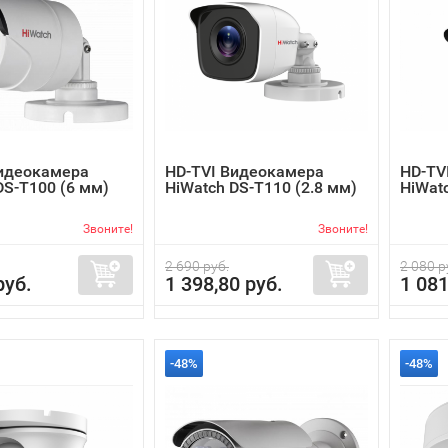
Видеокамера
HD-TVI Видеокамера
HD-TV
DS-T100 (6 мм)
HiWatch DS-T110 (2.8 мм)
HiWatc
Звоните!
Звоните!
2 690 руб.
2 080 р
руб.
1 398,80 руб.
1 081
-48%
-48%