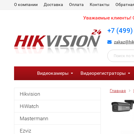
О компании
Доставка
Оплата
Контакты
Обратная
Уважаемые клиенты! С
+7 (499)
zakaz@hik
Видеокамеры
Видеорегистраторы
Главная
Hikvision
HiWatch
Mastermann
Ezviz