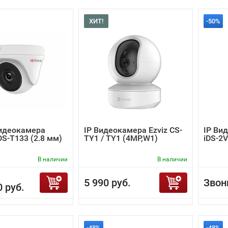
ХИТ!
-50%
Видеокамера
IP Видеокамера Ezviz CS-
IP Вид
DS-T133 (2.8 мм)
TY1 / TY1 (4MP,W1)
iDS-2
В наличии
В наличии
5 990 руб.
Звон
0 руб.
-48%
-48%