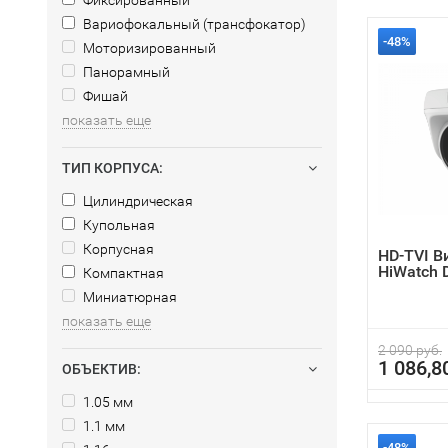
Фиксированный
Вариофокальный (трансфокатор)
-48%
Моторизированный
Панорамный
Фишай
показать еще
ТИП КОРПУСА:
Цилиндрическая
Купольная
Корпусная
HD-TVI 
HiWatch 
Компактная
Миниатюрная
показать еще
2 090 руб.
1 086,8
ОБЪЕКТИВ:
1.05 мм
1.1 мм
-48%