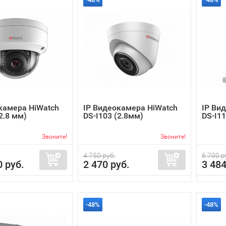
камера HiWatch
IP Видеокамера HiWatch
IP Ви
2.8 мм)
DS-I103 (2.8мм)
DS-I11
Звоните!
Звоните!
4 750 руб.
6 700 р
0 руб.
2 470 руб.
3 484
-48%
-48%