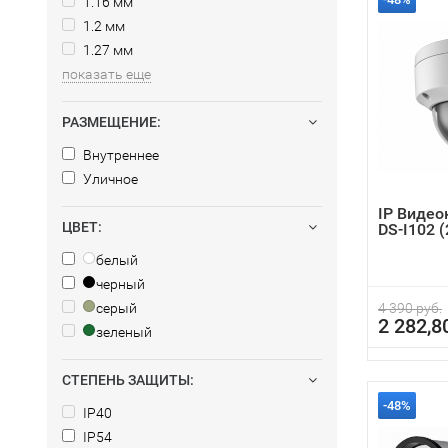
1.16 мм
1.2 мм
1.27 мм
показать еще
РАЗМЕЩЕНИЕ:
Внутреннее
Уличное
IP Видео
ЦВЕТ:
DS-I102 (
белый
черный
серый
4 390 руб.
2 282,8
зеленый
СТЕПЕНЬ ЗАЩИТЫ:
-48%
IP40
IP54