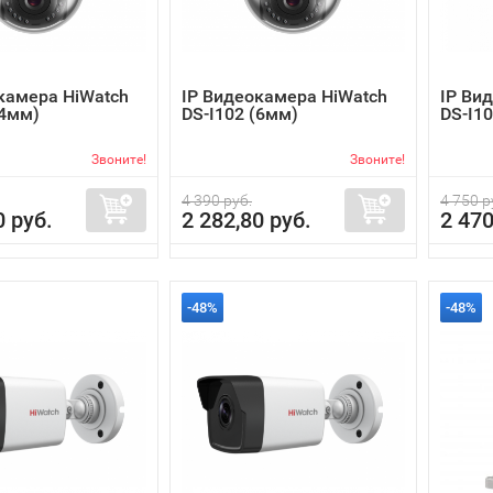
камера HiWatch
IP Видеокамера HiWatch
IP Ви
(4мм)
DS-I102 (6мм)
DS-I10
Звоните!
Звоните!
4 390 руб.
4 750 р
0 руб.
2 282,80 руб.
2 470
-48%
-48%