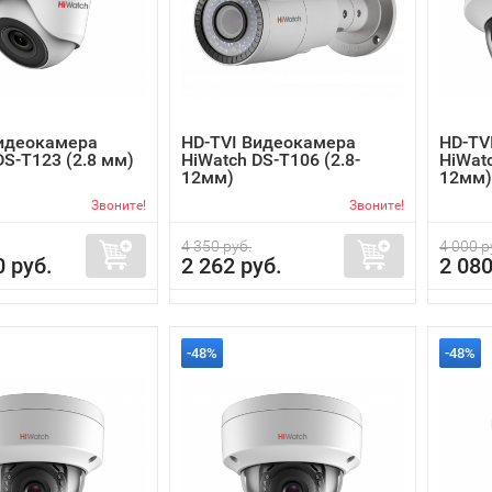
Видеокамера
HD-TVI Видеокамера
HD-TV
DS-T123 (2.8 мм)
HiWatch DS-T106 (2.8-
HiWatc
12мм)
12мм)
Звоните!
Звоните!
4 350 руб.
4 000 р
0 руб.
2 262 руб.
2 080
-48%
-48%