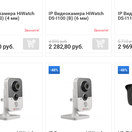
камера HiWatch
IP Видеокамера HiWatch
IP Ви
B) (4 мм)
DS-I100 (B) (6 мм)
DS-I11
Звоните!
Звоните!
4 390 руб.
5 710 р
0 руб.
2 282,80 руб.
2 969
-48%
-48%