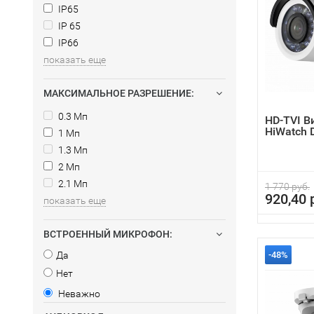
IP65
IP 65
IP66
показать еще
МАКСИМАЛЬНОЕ РАЗРЕШЕНИЕ:
0.3 Мп
HD-TVI 
HiWatch 
1 Мп
1.3 Мп
2 Мп
2.1 Мп
1 770 руб.
920,40 
показать еще
ВСТРОЕННЫЙ МИКРОФОН:
Да
-48%
Нет
Неважно