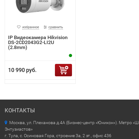
избранное
сравнить
IP Видеокамера Hikvision
DS-2CD2043G2-LI2U
(2.8mm)
10 990 руб.
КОНТАКТЫ
Москва, ул. Плеханова д.4А (Бизнес-центр «Юникон»). Метро «
Энтузиастов»
г. Тула, с. Осиновая Гора, строение 3а, 2 эт., офис 436