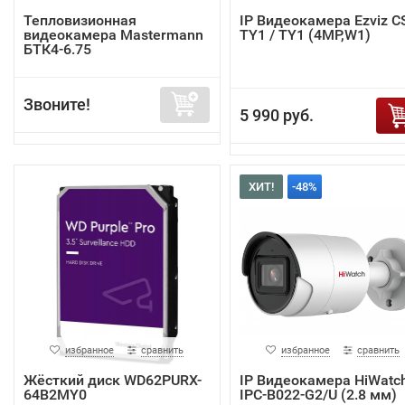
Тепловизионная
IP Видеокамера Ezviz C
видеокамера Mastermann
TY1 / TY1 (4MP,W1)
БТК4-6.75
Звоните!
5 990 руб.
ХИТ!
-48%
избранное
сравнить
избранное
сравнить
Жёсткий диск WD62PURX-
IP Видеокамера HiWatc
64B2MY0
IPC-B022-G2/U (2.8 мм)