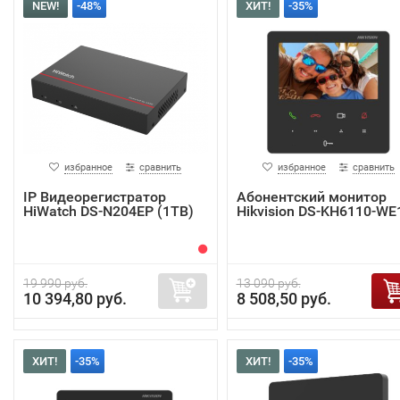
NEW!
-48%
ХИТ!
-35%
избранное
сравнить
избранное
сравнить
IP Видеорегистратор
Абонентский монитор
HiWatch DS-N204EP (1TB)
Hikvision DS-KH6110-WE
19 990 руб.
13 090 руб.
10 394,80 руб.
8 508,50 руб.
ХИТ!
-35%
ХИТ!
-35%