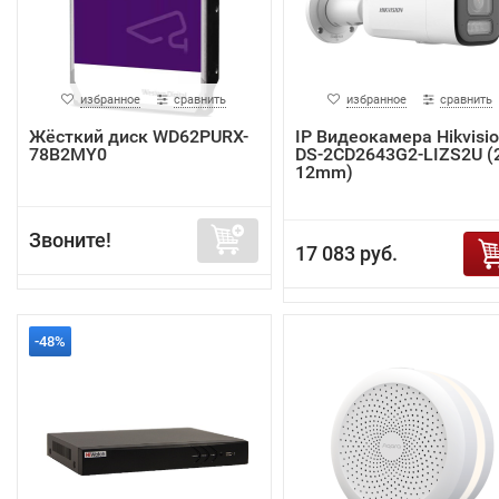
избранное
сравнить
избранное
сравнить
Жёсткий диск WD62PURX-
IP Видеокамера Hikvisi
78B2MY0
DS-2CD2643G2-LIZS2U (2
12mm)
Звоните!
17 083 руб.
-48%