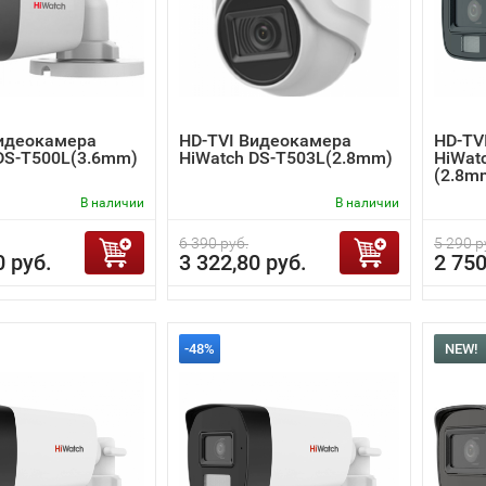
Видеокамера
HD-TVI Видеокамера
HD-TV
DS-T500L(3.6mm)
HiWatch DS-T503L(2.8mm)
HiWat
(2.8m
В наличии
В наличии
6 390 руб.
5 290 р
0 руб.
3 322,80 руб.
2 750
-48%
NEW!