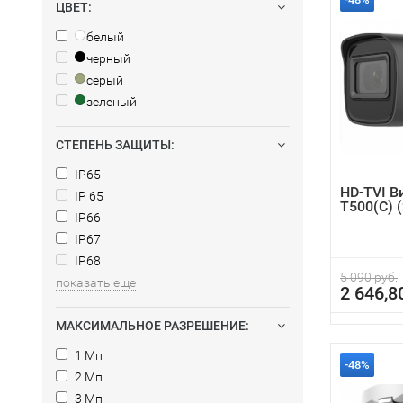
ЦВЕТ:
белый
черный
серый
зеленый
СТЕПЕНЬ ЗАЩИТЫ:
IP65
HD-TVI В
IP 65
T500(С) 
IP66
IP67
IP68
5 090 руб.
показать еще
2 646,8
МАКСИМАЛЬНОЕ РАЗРЕШЕНИЕ:
1 Мп
-48%
2 Мп
3 Мп