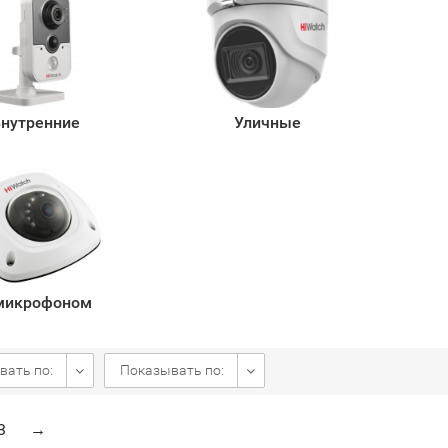
нутренние
Уличные
микрофоном
вать по:
Показывать по:
3
→