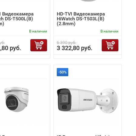
I Видеокамера
HD-TVI Видеокамера
ch DS-T500L(B)
HiWatch DS-T503L(B)
m)
(2.8mm)
В наличии
В наличии
уб.
6 390 руб.
,80 руб.
3 322,80 руб.
-50%