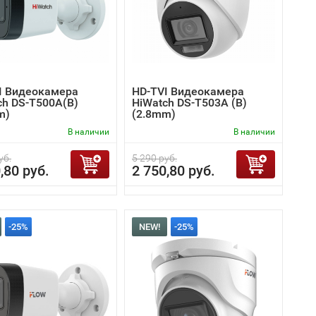
I Видеокамера
HD-TVI Видеокамера
ch DS-T500A(B)
HiWatch DS-T503A (B)
m)
(2.8mm)
В наличии
В наличии
уб.
5 290 руб.
,80 руб.
2 750,80 руб.
-25%
NEW!
-25%