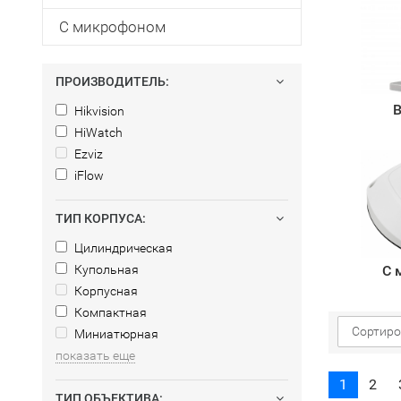
С микрофоном
ПРОИЗВОДИТЕЛЬ:
В
Hikvision
HiWatch
Ezviz
iFlow
ТИП КОРПУСА:
Цилиндрическая
Купольная
С 
Корпусная
Компактная
Сортиро
Миниатюрная
показать еще
1
2
ТИП ОБЪЕКТИВА: