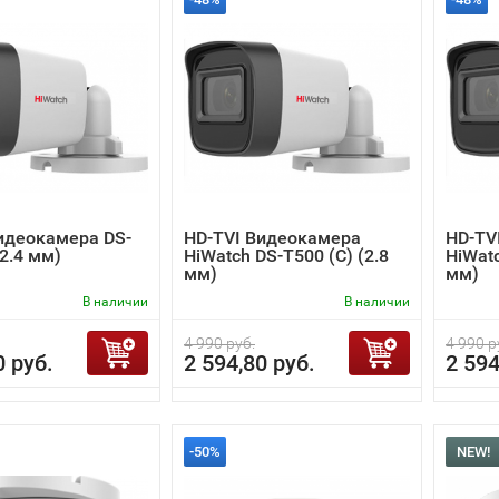
идеокамера DS-
HD-TVI Видеокамера
HD-TV
(2.4 мм)
HiWatch DS-T500 (C) (2.8
HiWatc
мм)
мм)
В наличии
В наличии
4 990 руб.
4 990 р
0 руб.
2 594,80 руб.
2 594
-50%
NEW!