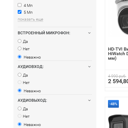
4 Мп
5 Мп
показать еще
ВСТРОЕННЫЙ МИКРОФОН:
Да
HD-TVI 
Нет
HiWatch D
Неважно
мм)
АУДИОВХОД:
Да
4 990 руб.
2 594,8
Нет
Неважно
АУДИОВЫХОД:
-48%
Да
Нет
Неважно