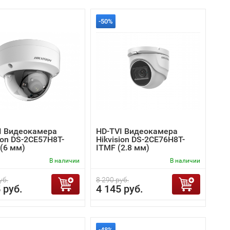
-50%
I Видеокамера
HD-TVI Видеокамера
ion DS-2CE57H8T-
Hikvision DS-2CE76H8T-
 (6 мм)
ITMF (2.8 мм)
В наличии
В наличии
уб.
8 290 руб.
 руб.
4 145 руб.
-48%