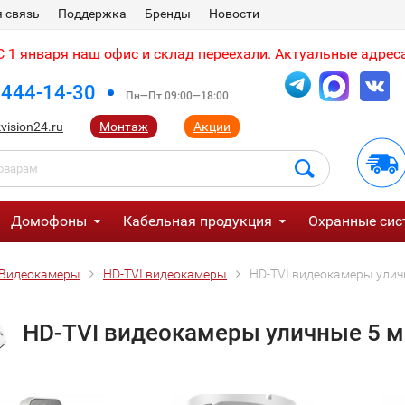
 связь
Поддержка
Бренды
Новости
 1 января наш офис и склад переехали. Актуальные адреса
 444-14-30
Пн—Пт 09:00—18:00
vision24.ru
Монтаж
Акции
Домофоны
Кабельная продукция
Охранные сис
Видеокамеры
HD-TVI видеокамеры
HD-TVI видеокамеры улич
HD-TVI видеокамеры уличные 5 м