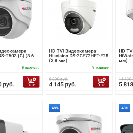
Видеокамера
HD-TVI Видеокамера
HD-TV
S-T503 (C) (3.6
Hikvision DS-2CE72HFT-F28
HiWatc
(2.8 мм)
мм)
В наличии
В наличии
8 290 руб.
11 190 
0 руб.
4 145 руб.
5 818
-48%
-48%