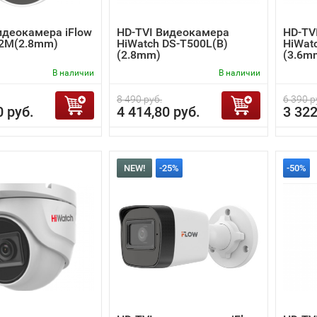
идеокамера iFlow
HD-TVI Видеокамера
HD-TV
52M(2.8mm)
HiWatch DS-T500L(B)
HiWat
(2.8mm)
(3.6m
В наличии
В наличии
8 490 руб.
6 390 р
0 руб.
4 414,80 руб.
3 322
NEW!
-25%
-50%