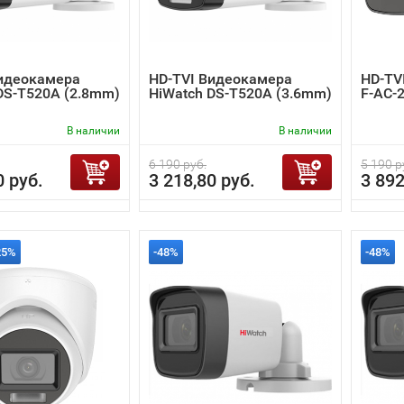
Видеокамера
HD-TVI Видеокамера
HD-TV
DS-T520A (2.8mm)
HiWatch DS-T520A (3.6mm)
F-AC-
В наличии
В наличии
6 190 руб.
5 190 р
0 руб.
3 218,80 руб.
3 892
25%
-48%
-48%