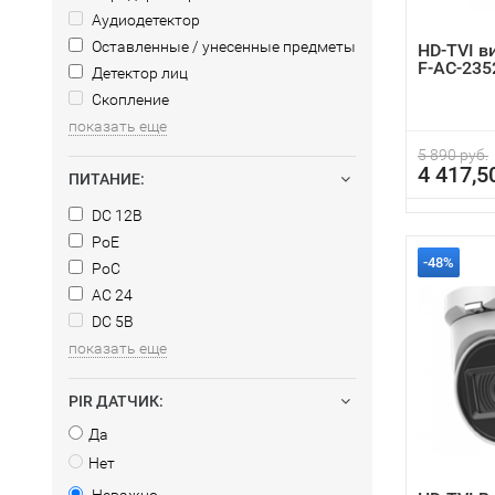
Аудиодетектор
Оставленные / унесенные предметы
HD-TVI в
F-AC-23
Детектор лиц
Скопление
показать еще
5 890 руб.
4 417,5
ПИТАНИЕ:
DC 12В
PoE
-48%
PoC
AC 24
DC 5В
показать еще
PIR ДАТЧИК:
Да
Нет