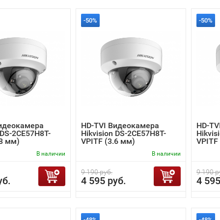
-50%
-50%
Видеокамера
HD-TVI Видеокамера
HD-TV
n DS-2CE57H8T-
Hikvision DS-2CE57H8T-
Hikvis
.8 мм)
VPITF (3.6 мм)
VPITF
В наличии
В наличии
9 190 руб.
9 190 р
уб.
4 595 руб.
4 595
-48%
-48%