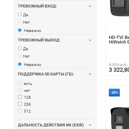
ТРЕВОЖНЫЙ ВХОД:
Да
Нет
Неважно
HD-TVI 
ТРЕВОЖНЫЙ ВЫХОД:
HiWatch 
Да
Нет
Неважно
6 390 руб.
3 322,8
ПОДДЕРЖКА SD КАРТЫ (ГБ):
есть
нет
-48%
128
256
512
ДАЛЬНОСТЬ ДЕЙСТВИЯ ИК (EXIR)