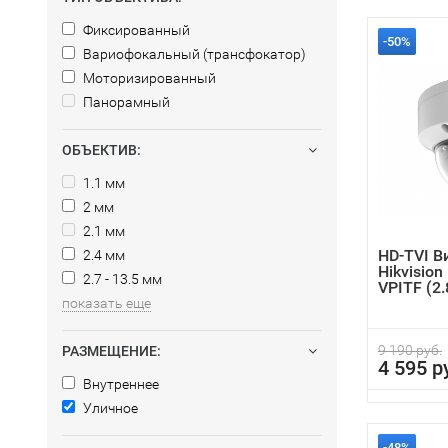
Фиксированный
-50%
Вариофокальный (трансфокатор)
Моторизированный
Панорамный
ОБЪЕКТИВ:
1.1 мм
2 мм
2.1 мм
HD-TVI 
2.4 мм
Hikvisio
2.7 - 13.5 мм
VPITF (2
показать еще
9 190 руб.
РАЗМЕЩЕНИЕ:
4 595 р
Внутреннее
Уличное
-48%