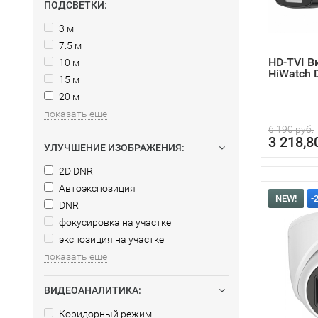
ПОДСВЕТКИ:
3 м
7.5 м
HD-TVI 
10 м
HiWatch 
15 м
20 м
показать еще
6 190 руб.
3 218,8
УЛУЧШЕНИЕ ИЗОБРАЖЕНИЯ:
2D DNR
Автоэкспозиция
NEW!
-
DNR
фокусировка на участке
экспозиция на участке
показать еще
ВИДЕОАНАЛИТИКА:
Коридорный режим