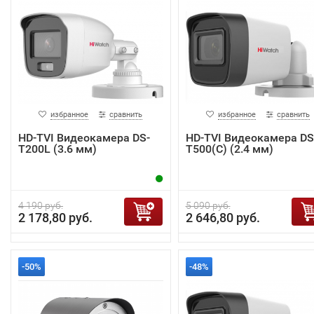
избранное
сравнить
избранное
сравнить
HD-TVI Видеокамера DS-
HD-TVI Видеокамера DS
T200L (3.6 мм)
T500(С) (2.4 мм)
4 190 руб.
5 090 руб.
2 178,80 руб.
2 646,80 руб.
-50%
-48%