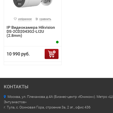
избранное
сравнить
IP Видеокамера Hikvision
DS-2CD2043G2-LI2U
(2.8mm)
10 990 руб.
КОНТАКТЫ
Москва, ул. Плеханова д.4А (Бизнес-центр «Юникон»). Метро «
Энтузиастов»
г. Тула, с. Осиновая Гора, строение 3а, 2 эт., офис 436