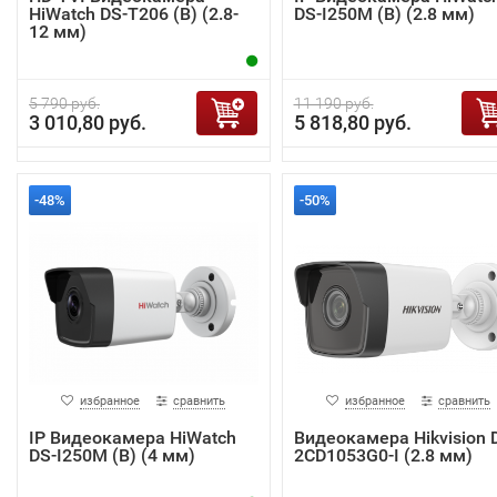
HiWatch DS-T206 (B) (2.8-
DS-I250M (B) (2.8 мм)
12 мм)
5 790 руб.
11 190 руб.
3 010,80 руб.
5 818,80 руб.
-48%
-50%
избранное
сравнить
избранное
сравнить
IP Видеокамера HiWatch
Видеокамера Hikvision 
DS-I250M (B) (4 мм)
2CD1053G0-I (2.8 мм)