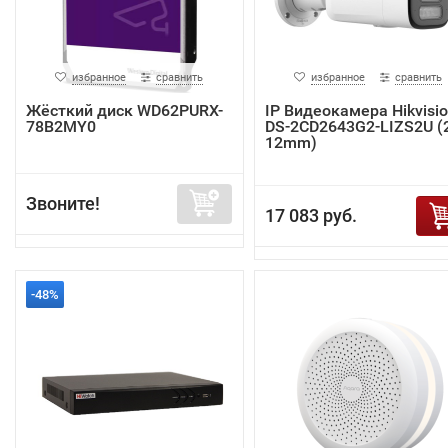
избранное
сравнить
избранное
сравнить
Жёсткий диск WD62PURX-
IP Видеокамера Hikvisi
78B2MY0
DS-2CD2643G2-LIZS2U (2
12mm)
Звоните!
17 083 руб.
-48%