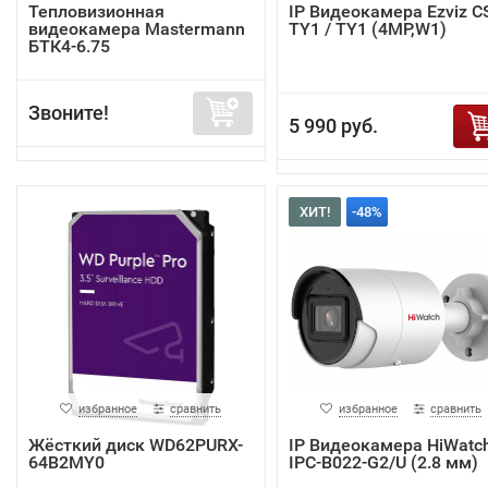
Тепловизионная
IP Видеокамера Ezviz C
видеокамера Mastermann
TY1 / TY1 (4MP,W1)
БТК4-6.75
Звоните!
5 990 руб.
ХИТ!
-48%
избранное
сравнить
избранное
сравнить
Жёсткий диск WD62PURX-
IP Видеокамера HiWatc
64B2MY0
IPC-B022-G2/U (2.8 мм)