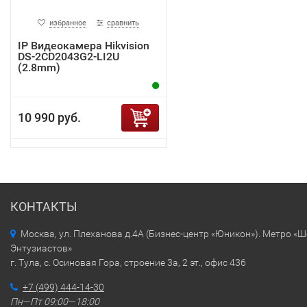
избранное
сравнить
IP Видеокамера Hikvision
DS-2CD2043G2-LI2U
(2.8mm)
10 990 руб.
КОНТАКТЫ
Москва, ул. Плеханова д.4А (Бизнес-центр «Юникон»). Метро «
Энтузиастов»
г. Тула, с. Осиновая Гора, строение 3а, 2 эт., офис 436
+7 (499) 444-14-30
Пн—Пт 09:00—18:00