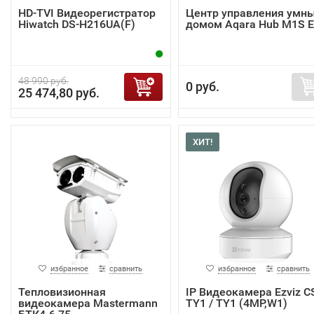
HD-TVI Видеорегистратор
Центр управления умн
Hiwatch DS-H216UA(F)
домом Aqara Hub M1S 
48 990 руб.
0 руб.
25 474,80 руб.
ХИТ!
избранное
сравнить
избранное
сравнить
Тепловизионная
IP Видеокамера Ezviz C
видеокамера Mastermann
TY1 / TY1 (4MP,W1)