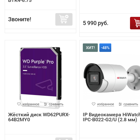
БТК4-6.75
Звоните!
5 990 руб.
ХИТ!
-48%
избранное
сравнить
избранное
сравнить
Жёсткий диск WD62PURX-
IP Видеокамера HiWatc
64B2MY0
IPC-B022-G2/U (2.8 мм)