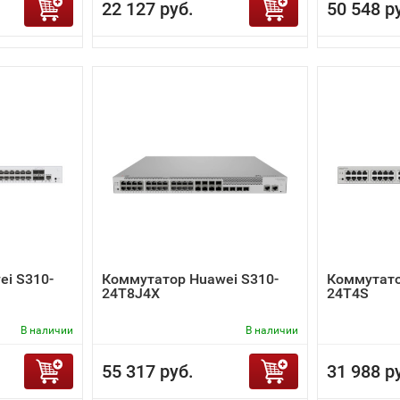
22 127 руб.
50 548 р
i S310-
Коммутатор Huawei S310-
Коммутато
24T8J4X
24T4S
В наличии
В наличии
55 317 руб.
31 988 р