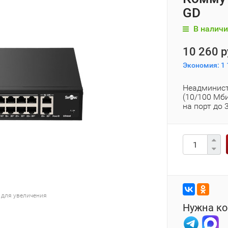
GD
В наличи
10 260 р
Экономия:
1 
Неадминист
(10/100 Мби
на порт до 
 для увеличения
Нужна ко