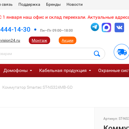
 связь
Поддержка
Бренды
Новости
 1 января наш офис и склад переехали. Актуальные адреса
 444-14-30
Пн—Пт 09:00—18:00
vision24.ru
Монтаж
Акции
Домофоны
Кабельная продукция
Охранные сис
Коммутатор Smartec ST-NS324MB-GD
Артикул:
ST-NS
Коммут