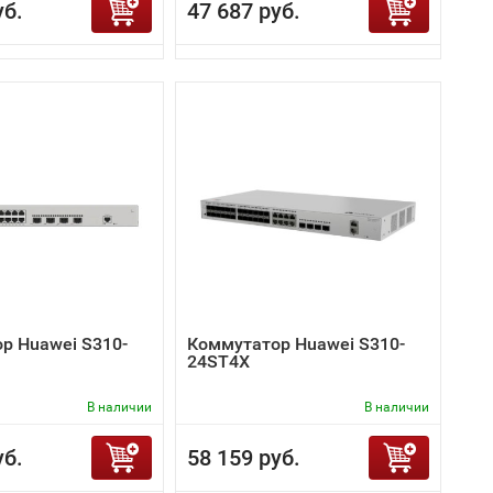
уб.
47 687 руб.
р Huawei S310-
Коммутатор Huawei S310-
24ST4X
В наличии
В наличии
уб.
58 159 руб.