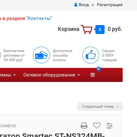
Вход
Регистрация
 в разделе "
Контакты"
Корзина
0 руб.
0
Бесплатная
Доступные
Свыше
доставка от
способы
5 000+
50 000 руб.
оплаты
товаров
6
темы
Сетевое оборудование
Следующий товар
324MB-GD
атор Smartec ST-NS324MB-