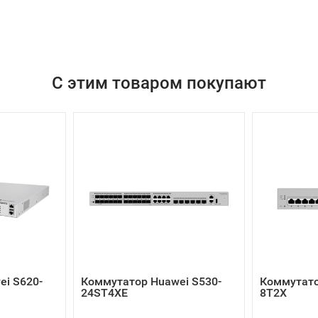
С этим товаром покупают
i S620-
Коммутатор Huawei S530-
Коммутато
24ST4XE
8T2X