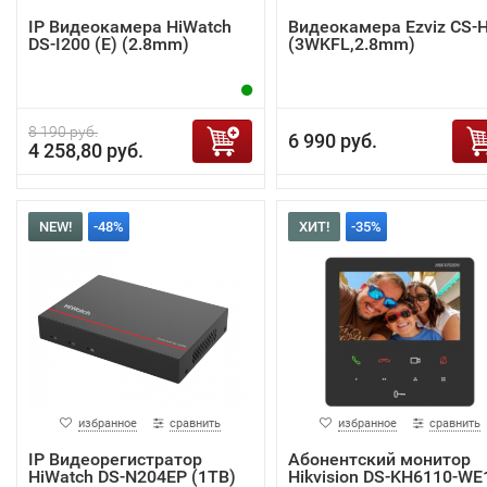
IP Видеокамера HiWatch
Видеокамера Ezviz CS-
DS-I200 (E) (2.8mm)
(3WKFL,2.8mm)
8 190 руб.
6 990 руб.
4 258,80 руб.
NEW!
-48%
ХИТ!
-35%
избранное
сравнить
избранное
сравнить
IP Видеорегистратор
Абонентский монитор
HiWatch DS-N204EP (1TB)
Hikvision DS-KH6110-WE