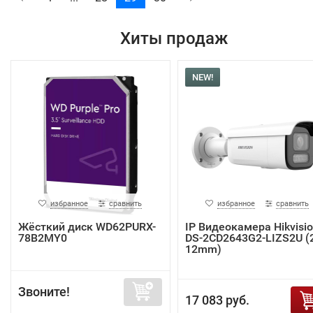
Хиты продаж
NEW!
избранное
сравнить
избранное
сравнить
Жёсткий диск WD62PURX-
IP Видеокамера Hikvisi
78B2MY0
DS-2CD2643G2-LIZS2U (2
12mm)
Звоните!
17 083 руб.