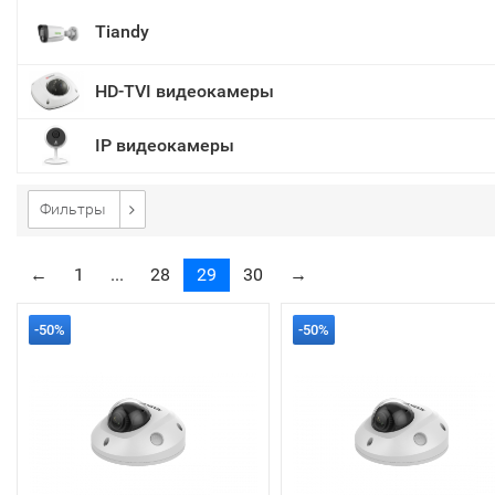
Tiandy
HD-TVI видеокамеры
IP видеокамеры
Фильтры
←
1
...
28
29
30
→
-50%
-50%