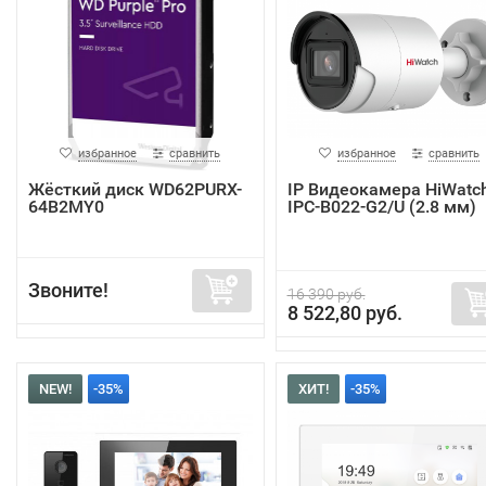
избранное
сравнить
избранное
сравнить
Жёсткий диск WD62PURX-
IP Видеокамера HiWatc
64B2MY0
IPC-B022-G2/U (2.8 мм)
Звоните!
16 390 руб.
8 522,80 руб.
NEW!
-35%
ХИТ!
-35%