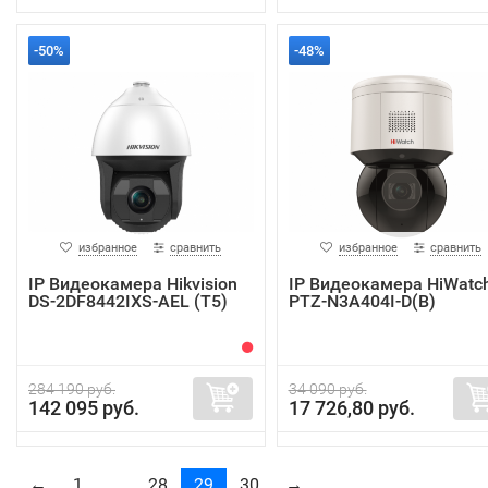
-50%
-48%
избранное
сравнить
избранное
сравнить
IP Видеокамера Hikvision
IP Видеокамера HiWatc
DS-2DF8442IXS-AEL (T5)
PTZ-N3A404I-D(B)
284 190 руб.
34 090 руб.
142 095 руб.
17 726,80 руб.
←
1
...
28
29
30
→