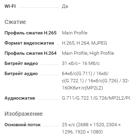
WI-FI
Да
Сжатие
Профиль сжатия H.265
Main Profile
Формат видеосжатия
H.265, H.264, MJPEG
Профиль сжатия H.264
Main Profile, High Profile
Битрейт видео
31 кб/с– 16 Мб/с
Битрейт аудио
64кб/с(G.711) / 16кб/
с(G.722.1) / 16кб/с(G.726) / 32-
160Кбит/с(MP2L2)
Аудиосжатие
G.711/G.722.1/G.726/MP2L2/PC
Изображение
Основной поток
25 к/с (2688 × 1520, 2304 ×
1296, 1920 × 1080)