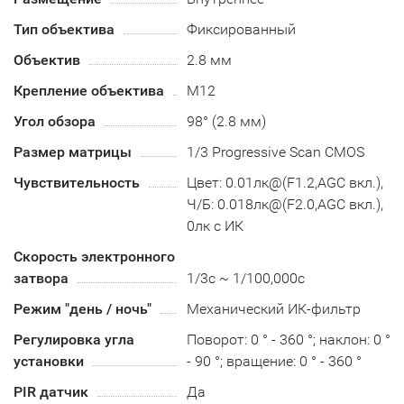
Тип объектива
Фиксированный
Объектив
2.8 мм
Крепление объектива
М12
Угол обзора
98° (2.8 мм)
Размер матрицы
1/3 Progressive Scan CMOS
Чувствительность
Цвет: 0.01лк@(F1.2,AGC вкл.),
Ч/Б: 0.018лк@(F2.0,AGC вкл.),
0лк с ИК
Скорость электронного
затвора
1/3с ~ 1/100,000с
Режим "день / ночь"
Механический ИК-фильтр
Регулировка угла
Поворот: 0 ° - 360 °; наклон: 0 °
установки
- 90 °; вращение: 0 ° - 360 °
PIR датчик
Да