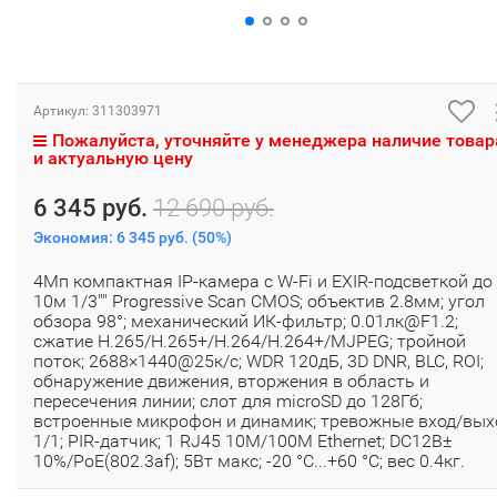
Артикул:
311303971
Пожалуйста, уточняйте у менеджера наличие товар
и актуальную цену
6 345 руб.
12 690 руб.
Экономия:
6 345 руб.
(
50%
)
4Мп компактная IP-камера с W-Fi и EXIR-подсветкой до
10м 1/3"" Progressive Scan CMOS; объектив 2.8мм; угол
обзора 98°; механический ИК-фильтр; 0.01лк@F1.2;
сжатие H.265/H.265+/H.264/H.264+/MJPEG; тройной
поток; 2688×1440@25к/с; WDR 120дБ, 3D DNR, BLC, ROI;
обнаружение движения, вторжения в область и
пересечения линии; слот для microSD до 128Гб;
встроенные микрофон и динамик; тревожные вход/вых
1/1; PIR-датчик; 1 RJ45 10M/100M Ethernet; DC12В±
10%/PoE(802.3af); 5Вт макс; -20 °C...+60 °C; вес 0.4кг.