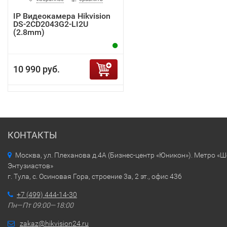
IP Видеокамера Hikvision
DS-2CD2043G2-LI2U
(2.8mm)
10 990 руб.
КОНТАКТЫ
Москва, ул. Плеханова д.4А (Бизнес-центр «Юникон»). Метро «
Энтузиастов»
г. Тула, с. Осиновая Гора, строение 3а, 2 эт., офис 436
+7 (499) 444-14-30
Пн—Пт 09:00—18:00
zakaz@hikvision24.ru