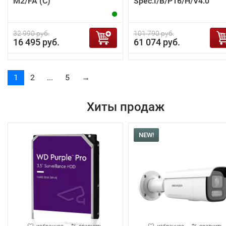
M2/FA (C)
Spec:I/B/P16/H/V4.0
32 990 руб.
101 790 руб.
16 495 руб.
61 074 руб.
1
2
...
5
→
Хиты продаж
NEW!