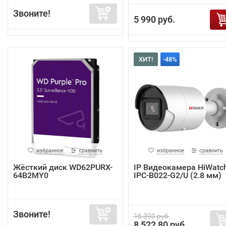
Звоните!
5 990 руб.
ХИТ!
-48%
избранное
сравнить
избранное
сравнить
Жёсткий диск WD62PURX-
IP Видеокамера HiWatc
64B2MY0
IPC-B022-G2/U (2.8 мм)
Звоните!
16 390 руб.
8 522,80 руб.