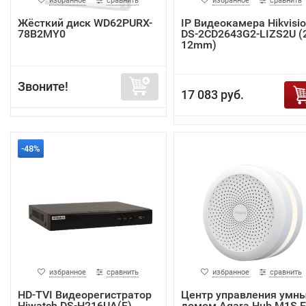
избранное
сравнить
избранное
сравнить
Жёсткий диск WD62PURX-
IP Видеокамера Hikvisi
78B2MY0
DS-2CD2643G2-LIZS2U (2
12mm)
Звоните!
17 083 руб.
-48%
избранное
сравнить
избранное
сравнить
HD-TVI Видеорегистратор
Центр управления умн
Hiwatch DS-H216UA(F)
домом Aqara Hub M1S 