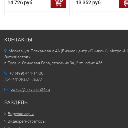
14 726 руб.
13 352 руб.
КОНТАКТЫ
Москва, ул. Плеханова д.4А (Бизнес-центр «Юникон»). Метро «
Энтузиастов»
г. Тула, с. Осиновая Гора, строение 3а, 2 эт., офис 436
+7 (499) 444-14-30
Пн—Пт 09:00—18:00
zakaz@hikvision24.ru
РАЗДЕЛЫ
Видеокамеры
Видеорегистраторы