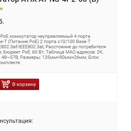
и
б.
 РoЕ коммутатор неуправляемый 4 порта
e-T (Питание PoE) 2 порта x10/100 Base-T
EEE802.3af/IEEE802.3at; Расстояние до потребителя
; Бюджет РoЕ: 60 Вт; Таблица MAC-адресов: 2K;
C 48~57В; Размеры: 135мм×90мм×26мм; Блок
омплекте.
В корзину
нсультация: