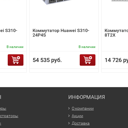
i S310-
Коммутатор Huawei S310-
Коммутато
24P4S
8T2X
В наличии
В наличии
54 535 руб.
14 726 р
Ы
ИНФОРМАЦИЯ
еры
О компании
истраторы
Акции
ы
Доставка