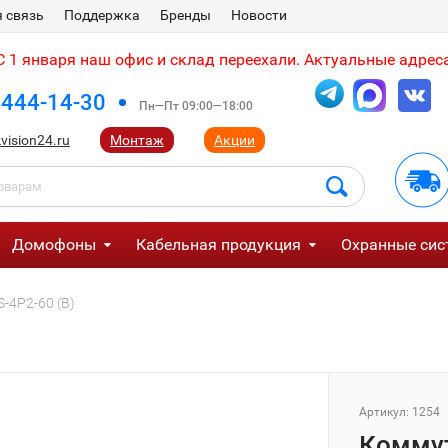
 связь
Поддержка
Бренды
Новости
 1 января наш офис и склад переехали. Актуальные адреса
 444-14-30
Пн—Пт 09:00—18:00
vision24.ru
Монтаж
Акции
Домофоны
Кабельная продукция
Охранные сис
-4P2-60 (B)
Артикул:
1254
Коммут