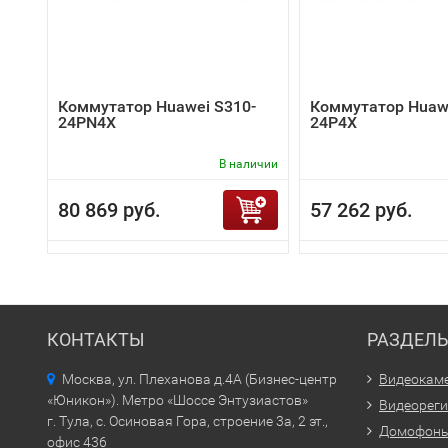
Коммутатор Huawei S310-
Коммутатор Huawe
24PN4X
24P4X
В наличии
80 869 руб.
57 262 руб.
КОНТАКТЫ
РАЗДЕЛ
Москва, ул. Плеханова д.4А (Бизнес-центр
Видеокам
«Юникон»). Метро «Шоссе Энтузиастов»
Видеорег
г. Тула, с. Осиновая Гора, строение 3а, 2 эт.,
Домофон
офис 436