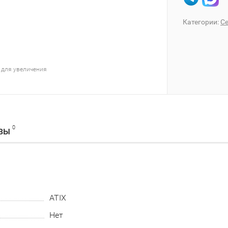
Категории:
Се
 для увеличения
0
ВЫ
ATIX
Нет