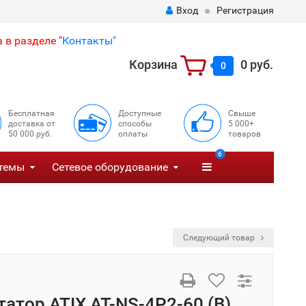
Вход
Регистрация
 в разделе "
Контакты"
Корзина
0 руб.
0
Бесплатная
Доступные
Свыше
доставка от
способы
5 000+
50 000 руб.
оплаты
товаров
6
темы
Сетевое оборудование
Следующий товар
атор ATIX AT-NS-4P2-60 (B)