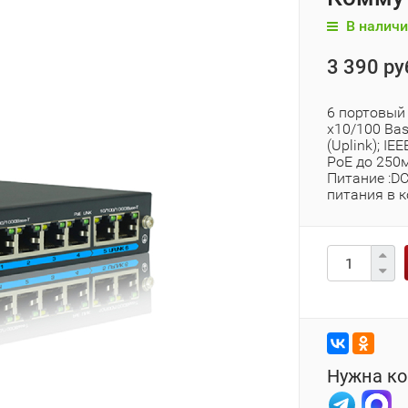
В наличи
3 390 ру
6 портовый
x10/100 Bas
(Uplink); I
PoE до 250м
Питание :D
питания в к
Нужна ко