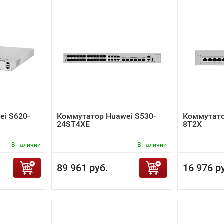
i S620-
Коммутатор Huawei S530-
Коммутато
24ST4XE
8T2X
В наличии
В наличии
89 961 руб.
16 976 р