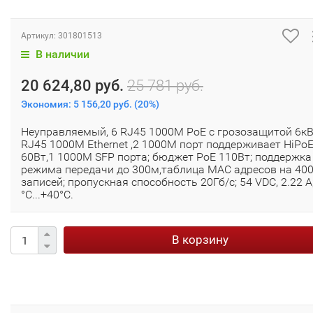
Артикул:
301801513
В наличии
20 624,80 руб.
25 781 руб.
Экономия:
5 156,20 руб.
(
20%
)
Неуправляемый, 6 RJ45 1000M PoE с грозозащитой 6кВ
RJ45 1000M Ethernet ,2 1000M порт поддерживает HiPo
60Вт,1 1000М SFP порта; бюджет PoE 110Вт; поддержка
режима передачи до 300м,таблица MAC адресов на 40
записей; пропускная способность 20Гб/с; 54 VDC, 2.22 A;
°C...+40°C.
В корзину