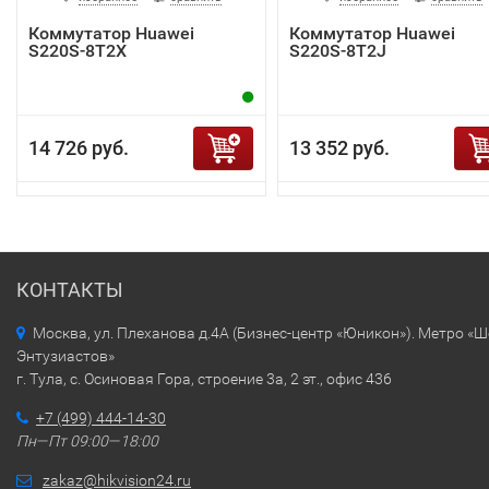
Коммутатор Huawei
Коммутатор Huawei
S220S-8T2X
S220S-8T2J
14 726 руб.
13 352 руб.
КОНТАКТЫ
Москва, ул. Плеханова д.4А (Бизнес-центр «Юникон»). Метро «
Энтузиастов»
г. Тула, с. Осиновая Гора, строение 3а, 2 эт., офис 436
+7 (499) 444-14-30
Пн—Пт 09:00—18:00
zakaz@hikvision24.ru