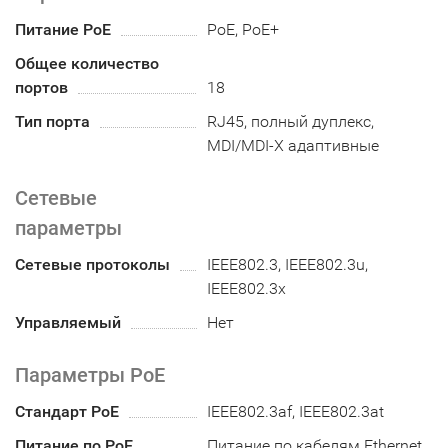
Питание PoE
PoE, PoE+
Общее количество
портов
18
Тип порта
RJ45, полный дуплекс,
MDI/MDI-X адаптивные
Сетевые
параметры
Сетевые протоколы
IEEE802.3, IEEE802.3u,
IEEE802.3x
Управляемый
Нет
Параметры PoE
Стандарт PoE
IEEE802.3af, IEEE802.3at
Питание по PoE
Питание по кабелям Ethernet