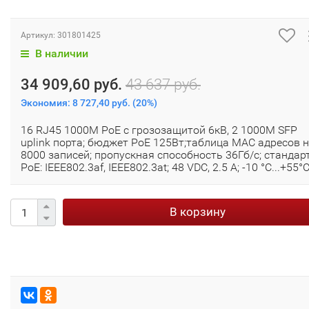
Артикул:
301801425
В наличии
34 909,60 руб.
43 637 руб.
Экономия:
8 727,40 руб.
(
20%
)
16 RJ45 1000M PoE с грозозащитой 6кВ, 2 1000М SFP
uplink порта; бюджет PoE 125Вт;таблица MAC адресов 
8000 записей; пропускная способность 36Гб/с; стандар
PoE: IEEE802.3af, IEEE802.3at; 48 VDC, 2.5 A; -10 °C...+55°C
В корзину