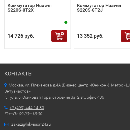
Коммутатор Huawei
Коммутатор Huawei
S220S-8T2X
S220S-8T2J
14 726 руб.
13 352 руб.
КОНТАКТЫ
Москва, ул. Плеханова д.4А (Бизнес-центр «Юникон»). Метро «
Энтузиастов»
г. Тула, с. Осиновая Гора, строение 3а, 2 эт., офис 436
+7 (499) 444-14-30
Пн—Пт 09:00—18:00
zakaz@hikvision24.ru