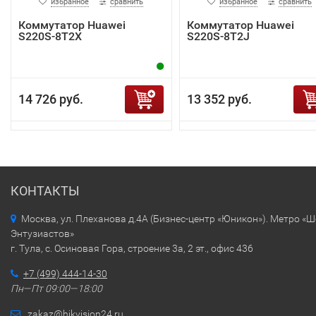
избранное
сравнить
избранное
сравнить
Коммутатор Huawei
Коммутатор Huawei
S220S-8T2X
S220S-8T2J
14 726 руб.
13 352 руб.
КОНТАКТЫ
Москва, ул. Плеханова д.4А (Бизнес-центр «Юникон»). Метро «
Энтузиастов»
г. Тула, с. Осиновая Гора, строение 3а, 2 эт., офис 436
+7 (499) 444-14-30
Пн—Пт 09:00—18:00
zakaz@hikvision24.ru