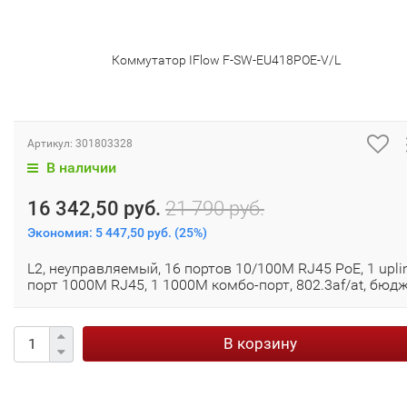
Коммутатор IFlow F-SW-EU418POE-V/L
Артикул:
301803328
В наличии
16 342,50 руб.
21 790 руб.
Экономия:
5 447,50 руб.
(
25%
)
L2, неуправляемый, 16 портов 10/100M RJ45 PoE, 1 upli
порт 1000М RJ45, 1 1000М комбо-порт, 802.3af/at, бюд
В корзину