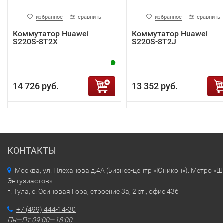
избранное
сравнить
избранное
сравнить
Коммутатор Huawei
Коммутатор Huawei
S220S-8T2X
S220S-8T2J
14 726 руб.
13 352 руб.
КОНТАКТЫ
Москва, ул. Плеханова д.4А (Бизнес-центр «Юникон»). Метро «
Энтузиастов»
г. Тула, с. Осиновая Гора, строение 3а, 2 эт., офис 436
+7 (499) 444-14-30
Пн—Пт 09:00—18:00