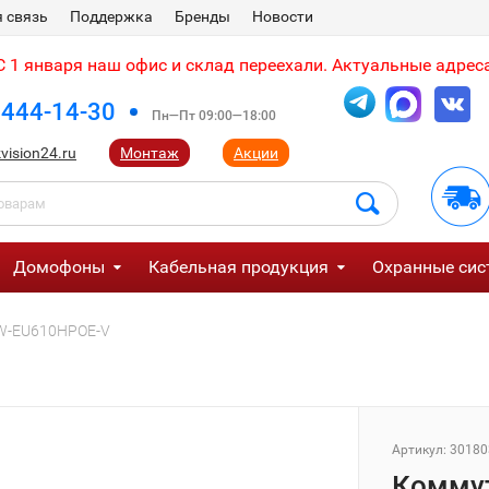
 связь
Поддержка
Бренды
Новости
 1 января наш офис и склад переехали. Актуальные адреса
 444-14-30
Пн—Пт 09:00—18:00
vision24.ru
Монтаж
Акции
Домофоны
Кабельная продукция
Охранные сис
SW-EU610HPOE-V
Артикул:
30180
Коммут