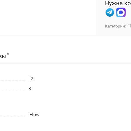
Нужна ко
Категории:
iF
0
ВЫ
L2
8
iFlow