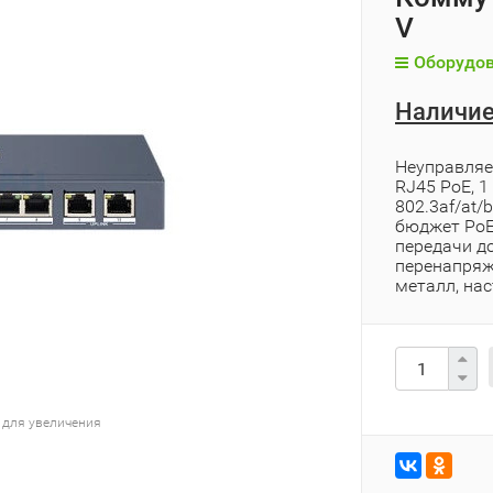
V
Оборудов
Наличие
Неуправляе
RJ45 PoE, 1
802.3af/at/
бюджет PoE
передачи до
перенапряже
металл, на
 для увеличения