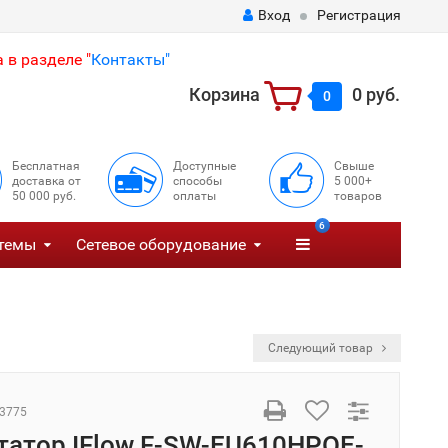
Вход
Регистрация
 в разделе "
Контакты"
Корзина
0 руб.
0
Бесплатная
Доступные
Свыше
доставка от
способы
5 000+
50 000 руб.
оплаты
товаров
6
темы
Сетевое оборудование
Следующий товар
3775
атор IFlow F-SW-EU610HPOE-