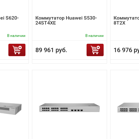
i S620-
Коммутатор Huawei S530-
Коммутато
24ST4XE
8T2X
В наличии
В наличии
89 961 руб.
16 976 р