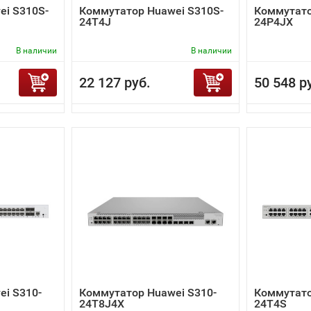
ei S310S-
Коммутатор Huawei S310S-
Коммутато
24T4J
24P4JX
В наличии
В наличии
22 127 руб.
50 548 р
i S310-
Коммутатор Huawei S310-
Коммутато
24T8J4X
24T4S