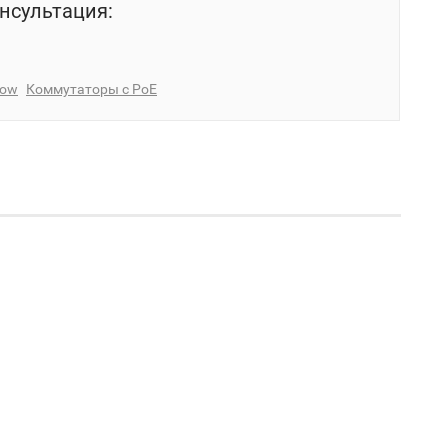
нсультация:
low
Коммутаторы с PoE