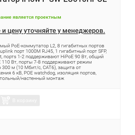
ание является проектным
 и цену уточняйте у менеджеров.
мый PoE-коммутатор L2, 8 гигабитных портов
 uplink порт 1000М RJ45, 1 гигабитный порт SFP,
bt, портs 1-2 поддерживают HiPoE 90 Вт, общий
 110 Вт, порты 7-8 поддерживают режим
 300 м (10 Мбит/с, CAT6), защита от
ния 6 кВ, POE watchdog, изоляция портов,
стольный/настенный монтаж
В корзину