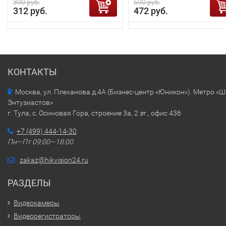
390 руб.
590 руб.
312 руб.
472 руб.
КОНТАКТЫ
Москва, ул. Плеханова д.4А (Бизнес-центр «Юникон»). Метро «
Энтузиастов»
г. Тула, с. Осиновая Гора, строение 3а, 2 эт., офис 436
+7 (499) 444-14-30
Пн—Пт 09:00—18:00
zakaz@hikvision24.ru
РАЗДЕЛЫ
Видеокамеры
Видеорегистраторы