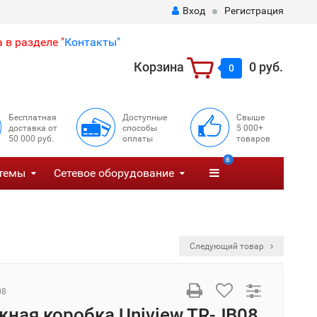
Вход
Регистрация
 в разделе "
Контакты"
Корзина
0 руб.
0
Бесплатная
Доступные
Свыше
доставка от
способы
5 000+
50 000 руб.
оплаты
товаров
6
темы
Сетевое оборудование
Следующий товар
08
ная коробка Uniview TR-JB08