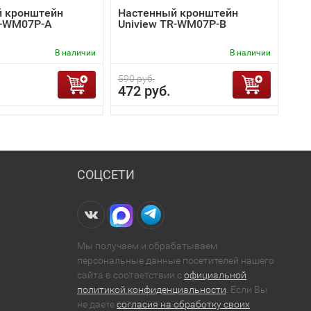
 кронштейн
Настенный кронштейн
R-WM07P-A
Uniview TR-WM07P-B
В наличии
В наличии
590 руб.
472 руб.
СОЦСЕТИ
Мы получаем и обрабатываем
персональные данные посетителей нашего
сайта в соответствии с
официальной
политикой конфиденциальности
. Если Вы
не даете
согласия на обработку своих