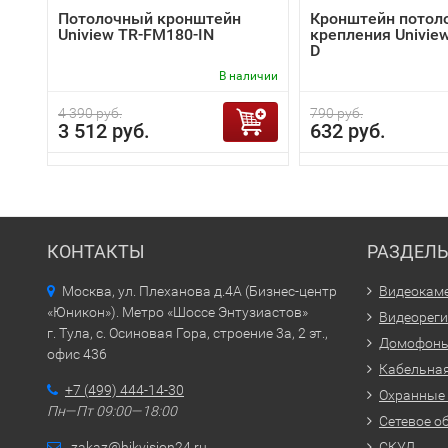
Потолочный кронштейн
Кронштейн потол
Uniview TR-FM180-IN
крепления Univie
D
В наличии
4 390 руб.
790 руб.
3 512 руб.
632 руб.
КОНТАКТЫ
РАЗДЕЛ
Москва, ул. Плеханова д.4А (Бизнес-центр
Видеокам
«Юникон»). Метро «Шоссе Энтузиастов»
Видеорег
г. Тула, с. Осиновая Гора, строение 3а, 2 эт.,
Домофон
офис 436
Кабельная
+7 (499) 444-14-30
Охранные
Пн—Пт 09:00—18:00
Сетевое о
zakaz@hikvision24.ru
СКУД