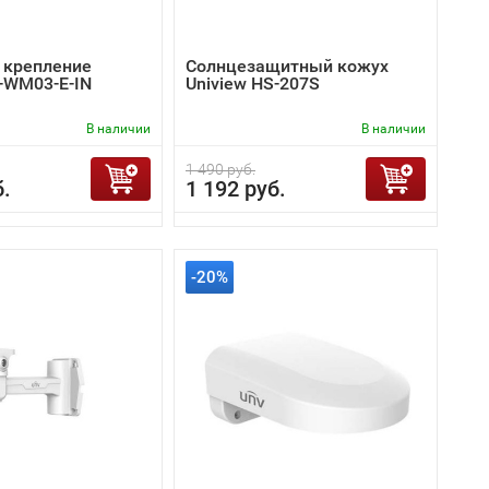
 крепление
Солнцезащитный кожух
R-WM03-E-IN
Uniview HS-207S
В наличии
В наличии
1 490 руб.
б.
1 192 руб.
-20%