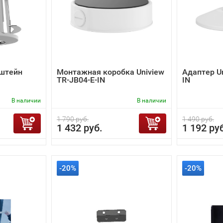
штейн
Монтажная коробка Uniview
Адаптер Un
TR-JB04-E-IN
IN
В наличии
В наличии
1 790 руб.
1 490 руб.
1 432 руб.
1 192 ру
-20%
-20%