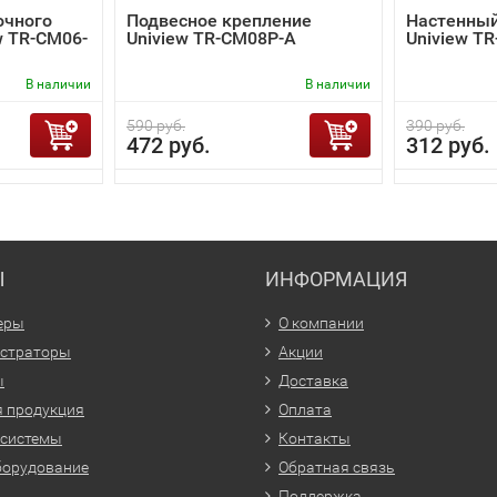
очного
Подвесное крепление
Настенный
w TR-CM06-
Uniview TR-CM08P-A
Uniview T
В наличии
В наличии
590 руб.
390 руб.
472 руб.
312 руб.
Ы
ИНФОРМАЦИЯ
еры
О компании
истраторы
Акции
ы
Доставка
 продукция
Оплата
 системы
Контакты
борудование
Обратная связь
Поддержка