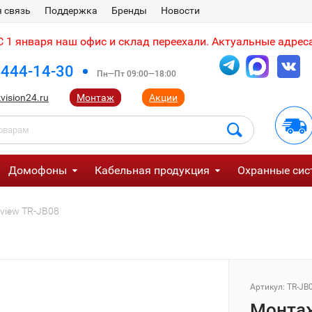
 связь
Поддержка
Бренды
Новости
 1 января наш офис и склад переехали. Актуальные адреса
 444-14-30
Пн—Пт 09:00—18:00
vision24.ru
Монтаж
Акции
Домофоны
Кабельная продукция
Охранные сис
view TR-JB08
Артикул:
TR-JB
Монтаж