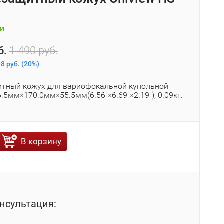
и
б.
1 490 руб.
8 руб.
(
20%
)
тный кожух для вариофокальной купольной
.5мм×170.0мм×55.5мм(6.56"×6.69"×2.19"), 0.09кг.
В корзину
нсультация: