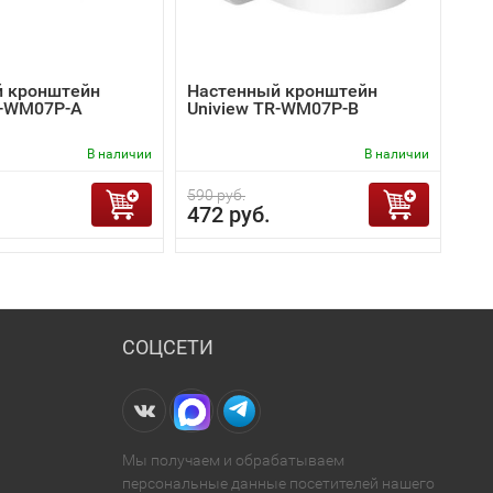
 кронштейн
Настенный кронштейн
R-WM07P-A
Uniview TR-WM07P-B
В наличии
В наличии
590 руб.
472 руб.
СОЦСЕТИ
Мы получаем и обрабатываем
персональные данные посетителей нашего