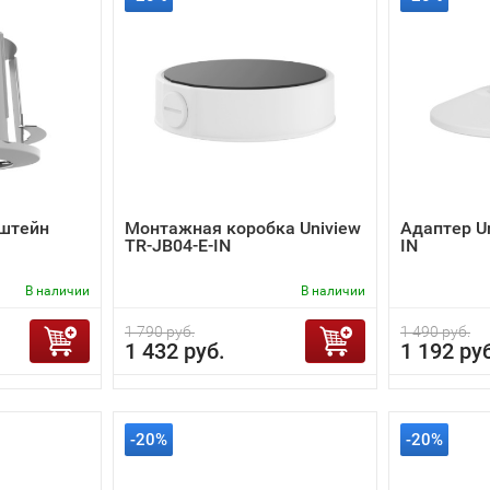
штейн
Монтажная коробка Uniview
Адаптер Un
TR-JB04-E-IN
IN
В наличии
В наличии
1 790 руб.
1 490 руб.
1 432 руб.
1 192 ру
-20%
-20%