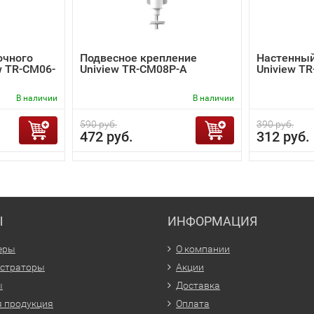
очного
Подвесное крепление
Настенный
w TR-CM06-
Uniview TR-CM08P-A
Uniview T
В наличии
В наличии
590 руб.
390 руб.
472 руб.
312 руб.
Ы
ИНФОРМАЦИЯ
еры
О компании
истраторы
Акции
ы
Доставка
 продукция
Оплата