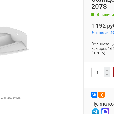
207S
В наличи
1 192 ру
Экономия:
29
Солнцезащи
камеры, 166
(0.20lb)
 для увеличения
Нужна ко