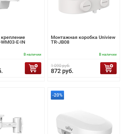
 крепление
Монтажная коробка Uniview
R-WM03-E-IN
TR-JB08
В наличии
В наличии
1 090 руб.
б.
872 руб.
-20%