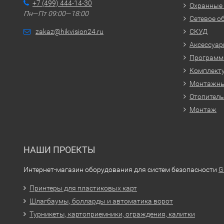
+7 (499) 444-14-30
Охранные
Пн—Пт 09:00—18:00
Сетевое о
zakaz@hikvision24.ru
СКУД
Аксессуа
Программн
Комплекту
Монтажн
Отопитель
Монтаж
НАШИ ПРОЕКТЫ
Интернет-магазин оборудования для систем безопасности
G
Принтеры для пластиковых карт
Шлагбаумы, болларды и автоматика ворот
Турникеты, картоприемники, ограждения, калитки