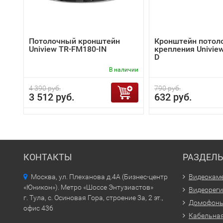
Потолочный кронштейн
Кронштейн потол
Uniview TR-FM180-IN
крепления Univie
D
В наличии
4 390 руб.
790 руб.
3 512 руб.
632 руб.
КОНТАКТЫ
РАЗДЕЛ
Москва, ул. Плеханова д.4А (Бизнес-центр
Видеокам
«Юникон»). Метро «Шоссе Энтузиастов»
Видеорег
г. Тула, с. Осиновая Гора, строение 3а, 2 эт.,
Домофон
офис 436
Кабельная