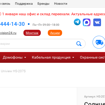
 связь
Поддержка
Бренды
Новости
 1 января наш офис и склад переехали. Актуальные адреса
 444-14-30
Пн—Пт 09:00—18:00
vision24.ru
Монтаж
Акции
Домофоны
Кабельная продукция
Охранные сис
Uniview HS-207S
Артикул:
HS-20
Солнце