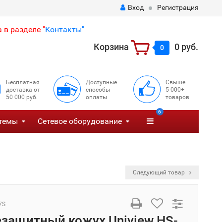
Вход
Регистрация
 в разделе "
Контакты"
Корзина
0 руб.
0
Бесплатная
Доступные
Свыше
доставка от
способы
5 000+
50 000 руб.
оплаты
товаров
6
темы
Сетевое оборудование
Следующий товар
7S
защитный кожух Uniview HS-