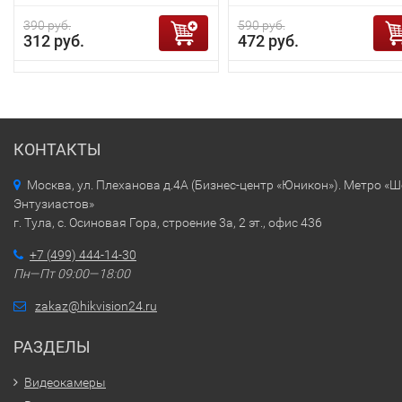
390 руб.
590 руб.
312 руб.
472 руб.
КОНТАКТЫ
Москва, ул. Плеханова д.4А (Бизнес-центр «Юникон»). Метро «
Энтузиастов»
г. Тула, с. Осиновая Гора, строение 3а, 2 эт., офис 436
+7 (499) 444-14-30
Пн—Пт 09:00—18:00
zakaz@hikvision24.ru
РАЗДЕЛЫ
Видеокамеры