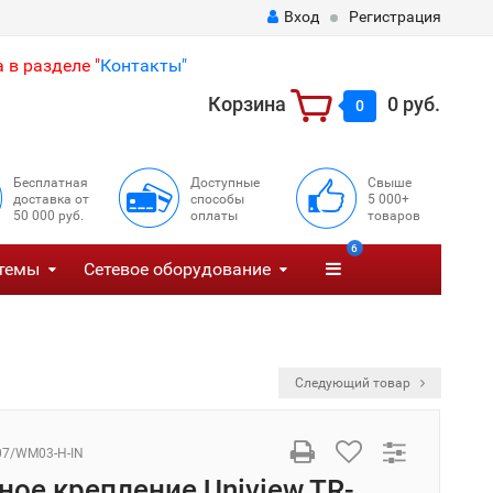
Вход
Регистрация
 в разделе "
Контакты"
Корзина
0 руб.
0
Бесплатная
Доступные
Свыше
доставка от
способы
5 000+
50 000 руб.
оплаты
товаров
6
темы
Сетевое оборудование
Следующий товар
07/WM03-H-IN
ное крепление Uniview TR-