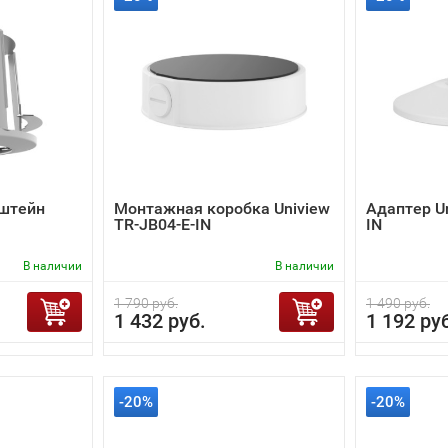
штейн
Монтажная коробка Uniview
Адаптер Un
TR-JB04-E-IN
IN
В наличии
В наличии
1 790 руб.
1 490 руб.
1 432 руб.
1 192 ру
-20%
-20%