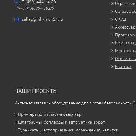
+7 (499) 444-14-30
Охранные
Пн—Пт 09:00—18:00
Сетевое о
zakaz@hikvision24.ru
СКУД
Аксессуа
Программн
Комплекту
Монтажн
Отопитель
Монтаж
НАШИ ПРОЕКТЫ
Интернет-магазин оборудования для систем безопасности
G
Принтеры для пластиковых карт
Шлагбаумы, болларды и автоматика ворот
Турникеты, картоприемники, ограждения, калитки