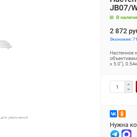
JB07/W
В наличи
2 872 ру
Экономия:
71
Настенное 
объективами
x 5.0”), 0.54
 для увеличения
Нужна ко