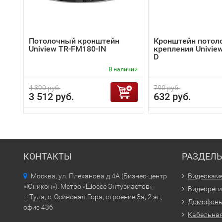
Потолочный кронштейн
Кронштейн потол
Uniview TR-FM180-IN
крепления Univie
D
В наличии
4 390 руб.
790 руб.
3 512 руб.
632 руб.
КОНТАКТЫ
РАЗДЕЛ
Москва, ул. Плеханова д.4А (Бизнес-центр
Видеокам
«Юникон»). Метро «Шоссе Энтузиастов»
Видеорег
г. Тула, с. Осиновая Гора, строение 3а, 2 эт.,
Домофон
офис 436
Кабельная