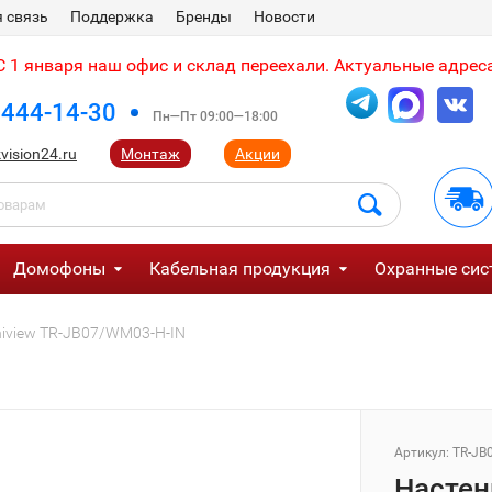
 связь
Поддержка
Бренды
Новости
 1 января наш офис и склад переехали. Актуальные адреса
 444-14-30
Пн—Пт 09:00—18:00
vision24.ru
Монтаж
Акции
Домофоны
Кабельная продукция
Охранные сис
niview TR-JB07/WM03-H-IN
Артикул:
TR-JB
Настен