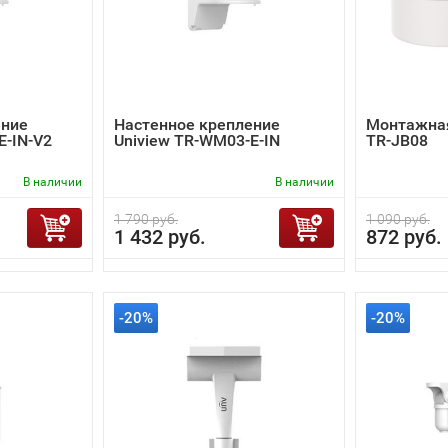
ение
Настенное крепление
Монтажная
E-IN-V2
Uniview TR-WM03-E-IN
TR-JB08
В наличии
В наличии
1 790 руб.
1 090 руб.
1 432 руб.
872 руб.
-20%
-20%