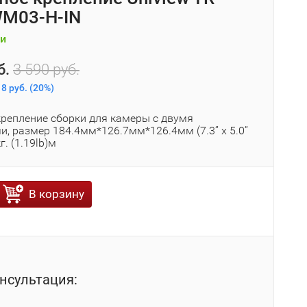
M03-H-IN
и
б.
3 590 руб.
8 руб.
(
20%
)
крепление сборки для камеры с двумя
, размер 184.4мм*126.7мм*126.4мм (7.3” x 5.0”
кг. (1.19lb)м
В корзину
нсультация: