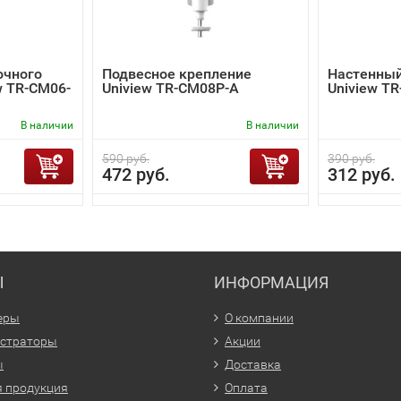
очного
Подвесное крепление
Настенный
w TR-CM06-
Uniview TR-CM08P-A
Uniview T
В наличии
В наличии
590 руб.
390 руб.
472 руб.
312 руб.
Ы
ИНФОРМАЦИЯ
еры
О компании
истраторы
Акции
ы
Доставка
 продукция
Оплата