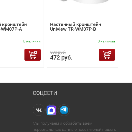
 кронштейн
Настенный кронштейн
R-WM07P-A
Uniview TR-WM07P-B
В наличии
В наличии
590 руб.
472 руб.
СОЦСЕТИ
Мы получаем и обрабатываем
персональные данные посетителей нашего