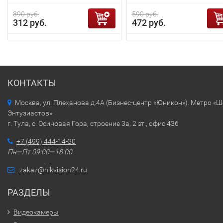
390 руб.
590 руб.
312 руб.
472 руб.
КОНТАКТЫ
Москва, ул. Плеханова д.4А (Бизнес-центр «Юникон»). Метро «
Энтузиастов»
г. Тула, с. Осиновая Гора, строение 3а, 2 эт., офис 436
+7 (499) 444-14-30
Пн—Пт 09:00—18:00
zakaz@hikvision24.ru
РАЗДЕЛЫ
Видеокамеры