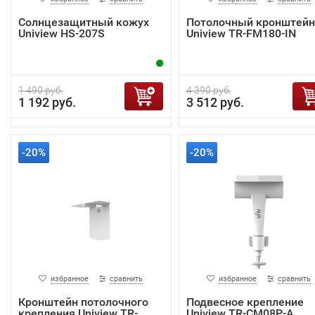
Солнцезащитный кожух
Потолочный кронштейн
Uniview HS-207S
Uniview TR-FM180-IN
1 490 руб.
4 390 руб.
1 192 руб.
3 512 руб.
-20%
-20%
избранное
сравнить
избранное
сравнить
Кронштейн потолочного
Подвесное крепление
крепления Uniview TR-
Uniview TR-CM08P-A