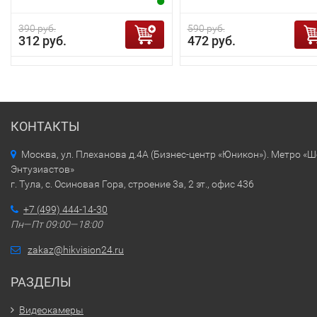
390 руб.
590 руб.
312 руб.
472 руб.
КОНТАКТЫ
Москва, ул. Плеханова д.4А (Бизнес-центр «Юникон»). Метро «
Энтузиастов»
г. Тула, с. Осиновая Гора, строение 3а, 2 эт., офис 436
+7 (499) 444-14-30
Пн—Пт 09:00—18:00
zakaz@hikvision24.ru
РАЗДЕЛЫ
Видеокамеры